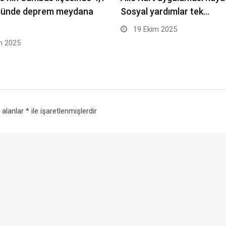
ğünde deprem meydana
Sosyal yardımlar tek…
19 Ekim 2025
m 2025
i alanlar
*
ile işaretlenmişlerdir