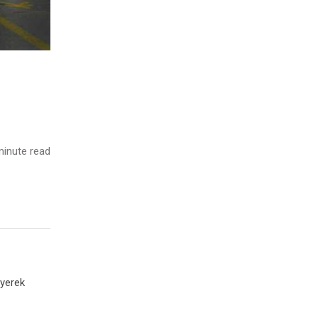
inute read
eyerek