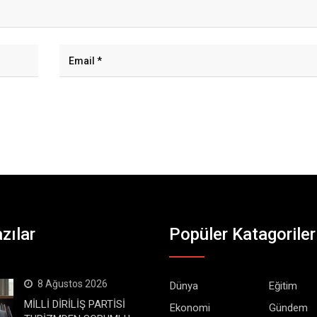
zılar
Popüler Katagoriler
8 Ağustos 2026
Dünya
Eğitim
MİLLİ DİRİLİŞ PARTİSİ
Ekonomi
Gündem