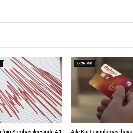
EKONOMI
'nin Sumbas ilçesinde 4,1
Aile Kart uygulaması hayat