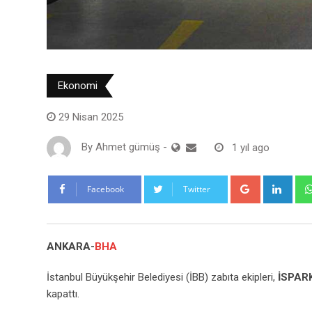
Ekonomi
29 Nisan 2025
By
Ahmet gümüş
-
1 yıl ago
Google+
Link
Facebook
Twitter
ANKARA-
BHA
İstanbul Büyükşehir Belediyesi (İBB) zabıta ekipleri,
İSPAR
kapattı.