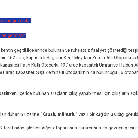
ne gelmiştir”
, kentin çeşitli ilçelerinde bulunan ve ruhsatsız faaliyet gösterdiği tespi
 bin 162 araç kapasiteli Bağcılar Kent Meydanı Zemin Altı Otoparkı, 5
apasiteli Fatih Katlı Otoparkı, 197 araç kapasiteli Ümraniye Haldun A
81 araç kapasiteli Şişli Zeminaltı Otoparkı’nın da bulunduğu 36 otopa
atılırken, içeride bulunan araçların çıkış yapabilmesi için çıkışların açık 
ulan dubanın üzerine
“Kapalı, mühürlü
” yazılı bir kağıdın asıldığı görül
ARK tarafından işletilen diğer otoparkların durumunun da gözden geçiril