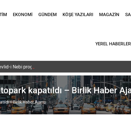
TIM
EKONOMI
GÜNDEM
KÖŞE YAZILARI
MAGAZIN
SA
YEREL HABERLER
vlid-i Nebi programı düzenlendi – Birlik Haber Ajansı
topark kapatıldı – Birlik Haber Aj
tıldı – Birlik Haber Ajansı