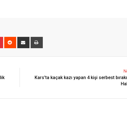
n
r
Pinterest
Reddit
Share
Print
via
Email
N
lik
Kars’ta kaçak kazı yapan 4 kişi serbest bırakıl
Ha