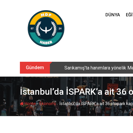
Skip
to
DÜNYA
EĞI
content
Gündem
Sarıkamış’ta hanımlara yönelik Me
İstanbul’da İSPARK’a ait 36 o
-
-
Home
Ekonomi
İstanbul’da İSPARK’a ait 36 otopark kapa