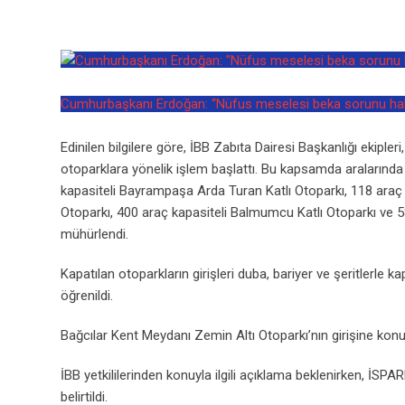
Cumhurbaşkanı Erdoğan: “Nüfus meselesi beka sorunu hali
Edinilen bilgilere göre, İBB Zabıta Dairesi Başkanlığı ekipleri
otoparklara yönelik işlem başlattı. Bu kapsamda aralarında
kapasiteli Bayrampaşa Arda Turan Katlı Otoparkı, 118 araç k
Otoparkı, 400 araç kapasiteli Balmumcu Katlı Otoparkı ve 5
mühürlendi.
Kapatılan otoparkların girişleri duba, bariyer ve şeritlerle kap
öğrenildi.
Bağcılar Kent Meydanı Zemin Altı Otoparkı’nın girişine kon
İBB yetkililerinden konuyla ilgili açıklama beklenirken, İSP
belirtildi.