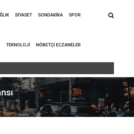
ĞLIK
SIYASET
SONDAKIKA
SPOR
TEKNOLOJI
NÖBETÇI ECZANELER
ansı