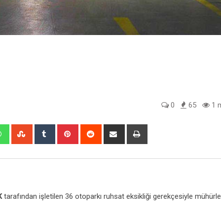
0
65
1 m
edIn
Whatsapp
StumbleUpon
Tumblr
Pinterest
Reddit
Share
Print
via
Email
K
tarafından işletilen 36 otoparkı ruhsat eksikliği gerekçesiyle mühürl