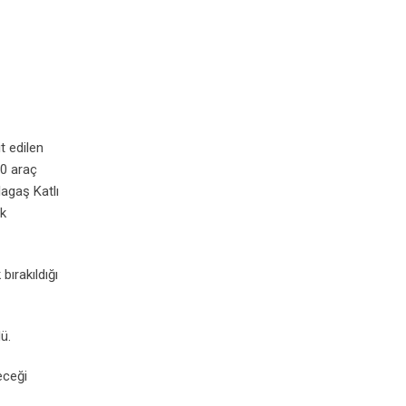
t edilen
00 araç
lagaş Katlı
rk
bırakıldığı
dü.
eceği