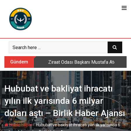
Skip
to
content
Gündem
Ziraat Odası Başkanı Mustafa Ateş: Daml
Hububat ve bakliyat ihracatı
yılın ilk yarısında 6 milyar
doları aştı – Birlik Haber Ajansı
-
-
Home
Spor
Hububat ve bakliyat ihracatı yılın ilk yarısında 6