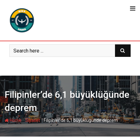
Skip
to
content
Filipinler’de 6,1 büyüklüğünde
deprem
-
-
Home
Siyaset
Filipinler’de 6,1 büyüklüğünde deprem