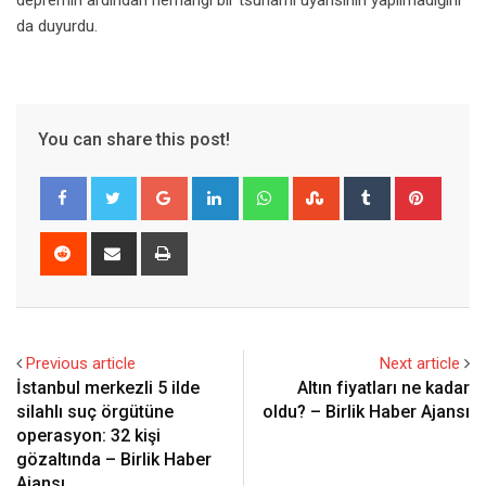
depremin ardından herhangi bir tsunami uyarısının yapılmadığını
da duyurdu.
You can share this post!
Google+
LinkedIn
Whatsapp
StumbleUpon
Tumblr
Pinter
Reddit
Share
Print
via
Email
Previous article
Next article
İstanbul merkezli 5 ilde
Altın fiyatları ne kadar
silahlı suç örgütüne
oldu? – Birlik Haber Ajansı
operasyon: 32 kişi
gözaltında – Birlik Haber
Ajansı