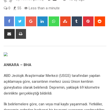
0
55
Less than a minute
Google+
LinkedIn
Whatsapp
StumbleUpon
Tumblr
Pinterest
Red
Share
Print
via
Email
ANKARA – BHA
ABD Jeolojik Araştırmalar Merkezi (USGS) tarafından yapılan
açıklamaya göre, sarsıntının merkez üssü Union kentinin
güneybatısı olarak belirlendi. Depremin, yaklaşık 69 kilometre
derinlikte gerçekleştiği bildirildi.
İlk belirlemelere göre, can veya mal kaybı yaşanmadı. Yetkililer,