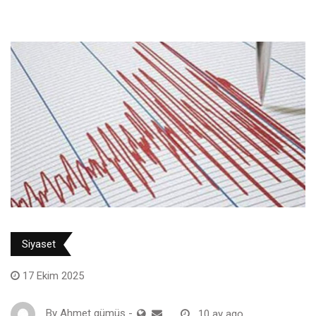
Siyaset
17 Ekim 2025
By
Ahmet gümüş
-
10 ay ago