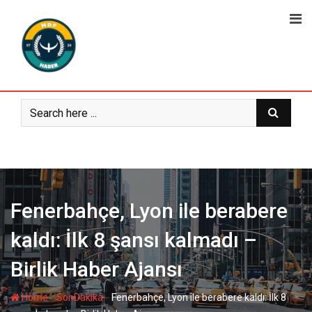
Skip
to
content
Fenerbahçe, Lyon ile berabere
kaldı: İlk 8 şansı kalmadı –
Birlik Haber Ajansı
-
-
Home
SonDakika
Fenerbahçe, Lyon ile berabere kaldı: İlk 8