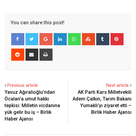
You can share this post!
Google+
LinkedIn
Whatsapp
StumbleUpon
Tumblr
Pinter
Reddit
Share
Print
via
Email
Previous article
Next article
Yavuz Ağıralioğlu’ndan
AK Parti Kars Milletvekili
Öcalan’a umut hakkı
Adem Çalkın, Tarım Bakanı
tepkisi: Milletin vicdanına
Yumaklı’yı ziyaret etti –
yük gelir bu iş – Birlik
Birlik Haber Ajansı
Haber Ajansı