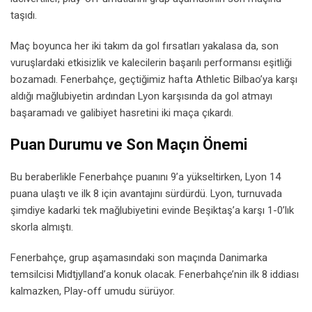
taşıdı.
Maç boyunca her iki takım da gol fırsatları yakalasa da, son
vuruşlardaki etkisizlik ve kalecilerin başarılı performansı eşitliği
bozamadı. Fenerbahçe, geçtiğimiz hafta Athletic Bilbao’ya karşı
aldığı mağlubiyetin ardından Lyon karşısında da gol atmayı
başaramadı ve galibiyet hasretini iki maça çıkardı.
Puan Durumu ve Son Maçın Önemi
Bu beraberlikle Fenerbahçe puanını 9’a yükseltirken, Lyon 14
puana ulaştı ve ilk 8 için avantajını sürdürdü. Lyon, turnuvada
şimdiye kadarki tek mağlubiyetini evinde Beşiktaş’a karşı 1-0’lık
skorla almıştı.
Fenerbahçe, grup aşamasındaki son maçında Danimarka
temsilcisi Midtjylland’a konuk olacak. Fenerbahçe’nin ilk 8 iddiası
kalmazken, Play-off umudu sürüyor.