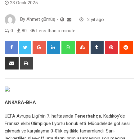
23 Ocak 2025
By
Ahmet gümüş
-
2 yıl ago
0
80
Less than a minute
Google+
LinkedIn
Whatsapp
StumbleUpon
Tumblr
Pinterest
Red
Share
Print
via
Email
ANKARA-BHA
UEFA Avrupa Ligi’nin 7. haftasında
Fenerbahçe
, Kadıköy’de
Fransız ekibi Olimpique Lyon’u konuk etti. Mücadelede gol sesi
çıkmadı ve karşılaşma 0-0’lık eşitlikle tamamlandı. Sarı-
lacivertliler, play-off umutlarını grup aşamasının son maçına