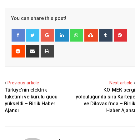
You can share this post!
Google+
LinkedIn
Whatsapp
StumbleUpon
Tumblr
Pinter
Reddit
Share
Print
via
Email
Previous article
Next article
Türkiye’nin elektrik
KO-MEK sergi
tüketimi ve kurulu gücü
yolculuğunda sıra Kartepe
yükseldi – Birlik Haber
ve Dilovası’nda – Birlik
Ajansı
Haber Ajansı