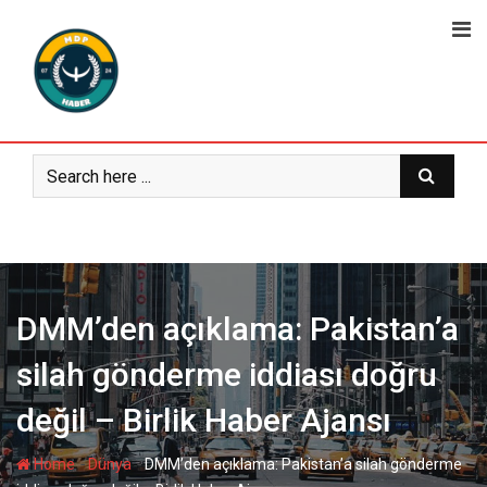
Skip
to
content
DMM’den açıklama: Pakistan’a
silah gönderme iddiası doğru
değil – Birlik Haber Ajansı
-
-
Home
Dünya
DMM’den açıklama: Pakistan’a silah gönderme