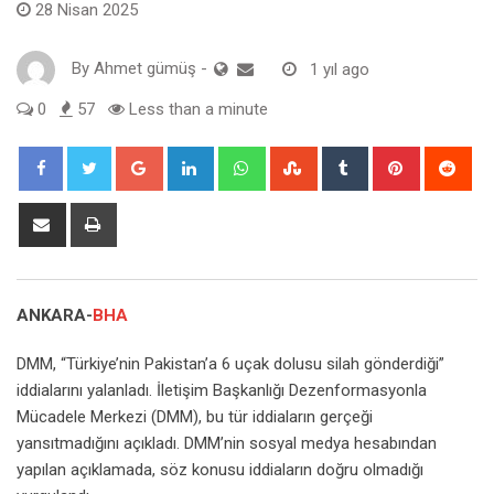
28 Nisan 2025
By
Ahmet gümüş
-
1 yıl ago
0
57
Less than a minute
Google+
LinkedIn
Whatsapp
StumbleUpon
Tumblr
Pinterest
Red
Share
Print
via
Email
ANKARA-
BHA
DMM, “Türkiye’nin Pakistan’a 6 uçak dolusu silah gönderdiği”
iddialarını yalanladı. İletişim Başkanlığı Dezenformasyonla
Mücadele Merkezi (DMM), bu tür iddiaların gerçeği
yansıtmadığını açıkladı. DMM’nin sosyal medya hesabından
yapılan açıklamada, söz konusu iddiaların doğru olmadığı