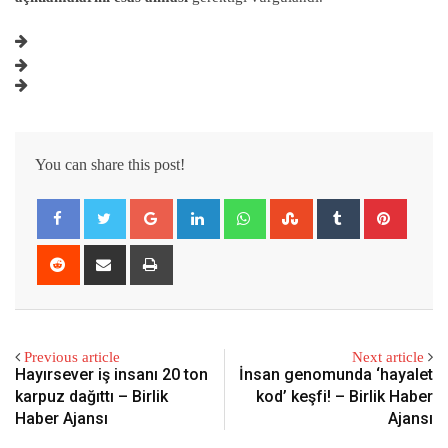
You can share this post!
Google+
LinkedIn
Whatsapp
StumbleUpon
Tumblr
Pintere
Reddit
Share
Print
via
Email
Previous article
Next article
Hayırsever iş insanı 20 ton
İnsan genomunda ‘hayalet
karpuz dağıttı – Birlik
kod’ keşfi! – Birlik Haber
Haber Ajansı
Ajansı