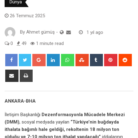
Dünya
26 Temmuz 2025
By
Ahmet gümüş
-
1 yıl ago
0
49
1 minute read
Google+
LinkedIn
Whatsapp
StumbleUpon
Tumblr
Pinterest
Red
Share
Print
via
Email
ANKARA-BHA
İletişim Başkanlığı
Dezenformasyonla Mücadele Merkezi
(DMM)
, sosyal medyada yayılan
“Türkiye’nin buğdayda
ithalata bağımlı hale geldiği, rekoltenin 18 milyon ton
olduğu ve 7-10 milyon ton ithalat yapılacağı”
iddialarının