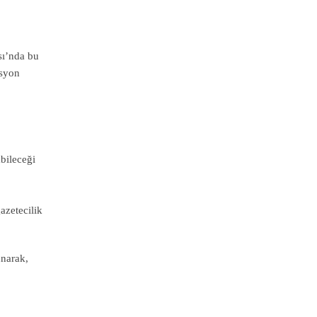
sı’nda bu
asyon
bileceği
azetecilik
unarak,