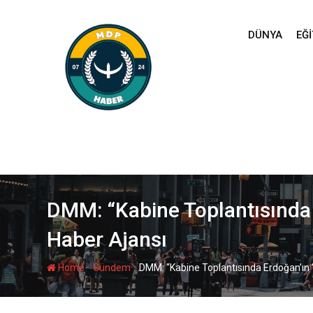
Skip
to
DÜNYA
EĞI
content
DMM: “Kabine Toplantısında E
Haber Ajansı
-
-
Home
Gündem
DMM: “Kabine Toplantısında Erdoğan’ın ‘