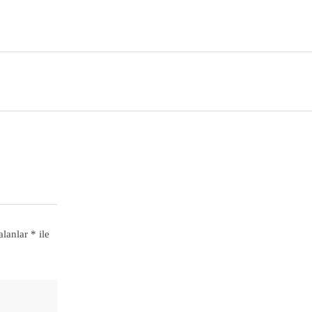
alanlar
*
ile