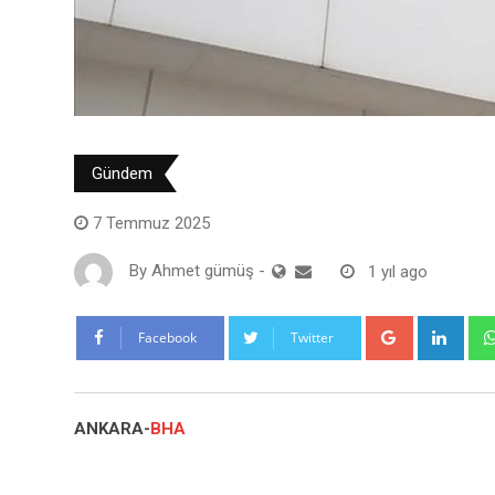
Gündem
7 Temmuz 2025
By
Ahmet gümüş
-
1 yıl ago
Google+
Link
Facebook
Twitter
ANKARA-
BHA