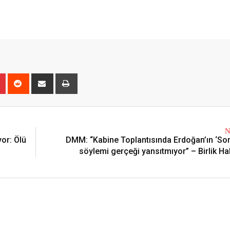
r
Pinterest
Reddit
Share
Print
via
Email
N
or: Ölü
DMM: “Kabine Toplantısında Erdoğan’ın ‘Son
söylemi gerçeği yansıtmıyor” – Birlik Ha