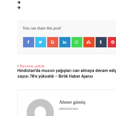
You can share this post!
Google+
LinkedIn
Whatsapp
StumbleUpon
Tumbl
Facebook
Twitter
Previous article
Hindistan’da muson yağışları can almaya devam ediy
sayısı 78’e yükseldi – Birlik Haber Ajansı
Ahmet gümüş
administrator