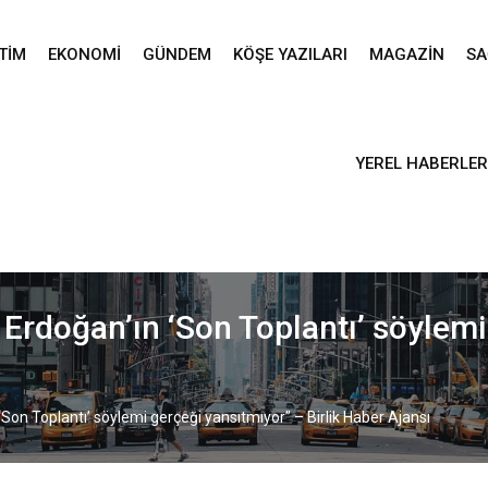
TIM
EKONOMI
GÜNDEM
KÖŞE YAZILARI
MAGAZIN
SA
YEREL HABERLER
rdoğan’ın ‘Son Toplantı’ söylemi 
Son Toplantı’ söylemi gerçeği yansıtmıyor” – Birlik Haber Ajansı