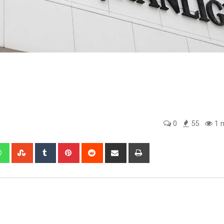
0
55
1 m
edIn
Whatsapp
StumbleUpon
Tumblr
Pinterest
Reddit
Share
Print
via
Email