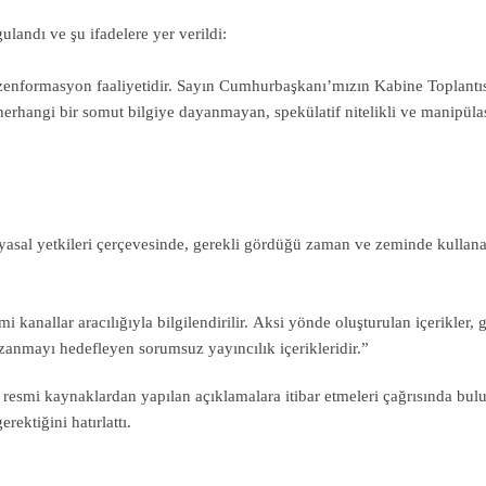
landı ve şu ifadelere yer verildi:
ezenformasyon faaliyetidir. Sayın Cumhurbaşkanı’mızın Kabine Toplantı
, herhangi bir somut bilgiye dayanmayan, spekülatif nitelikli ve manipül
ayasal yetkileri çerçevesinde, gerekli gördüğü zaman ve zeminde kullana
nallar aracılığıyla bilgilendirilir. Aksi yönde oluşturulan içerikler, g
anmayı hedefleyen sorumsuz yayıncılık içerikleridir.”
esmi kaynaklardan yapılan açıklamalara itibar etmeleri çağrısında bul
rektiğini hatırlattı.