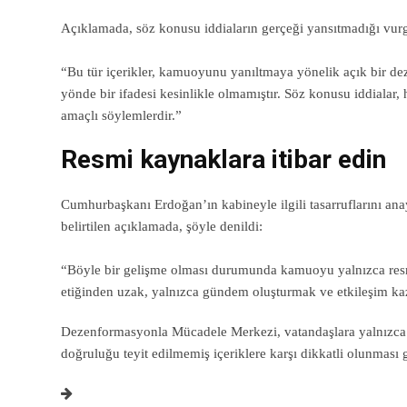
Açıklamada, söz konusu iddiaların gerçeği yansıtmadığı vurgu
“Bu tür içerikler, kamuoyunu yanıltmaya yönelik açık bir d
yönde bir ifadesi kesinlikle olmamıştır. Söz konusu iddialar
amaçlı söylemlerdir.”
Resmi kaynaklara itibar edin
Cumhurbaşkanı Erdoğan’ın kabineyle ilgili tasarruflarını an
belirtilen açıklamada, şöyle denildi:
“Böyle bir gelişme olması durumunda kamuoyu yalnızca resmi ka
etiğinden uzak, yalnızca gündem oluşturmak ve etkileşim kaz
Dezenformasyonla Mücadele Merkezi, vatandaşlara yalnızca r
doğruluğu teyit edilmemiş içeriklere karşı dikkatli olunması ge