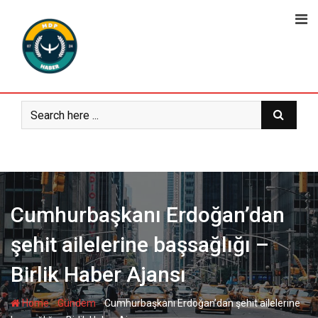
Skip
to
content
Cumhurbaşkanı Erdoğan’dan
şehit ailelerine başsağlığı –
Birlik Haber Ajansı
-
-
Home
Gündem
Cumhurbaşkanı Erdoğan’dan şehit ailelerine