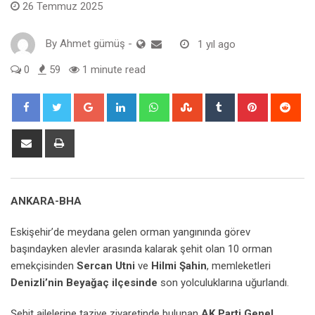
26 Temmuz 2025
By
Ahmet gümüş
-
1 yıl ago
0
59
1 minute read
Google+
LinkedIn
Whatsapp
StumbleUpon
Tumblr
Pinterest
Red
Share
Print
via
Email
ANKARA-BHA
Eskişehir’de meydana gelen orman yangınında görev
başındayken alevler arasında kalarak şehit olan 10 orman
emekçisinden
Sercan Utni
ve
Hilmi Şahin
, memleketleri
Denizli’nin Beyağaç ilçesinde
son yolculuklarına uğurlandı.
Şehit ailelerine taziye ziyaretinde bulunan
AK Parti Genel