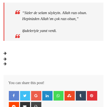
“Sizler de selam söyleyin. Allah razı olsun.
Hepinizden Allah’ım çok razı olsun,”
ifadeleriyle yanıt verdi.
You can share this post!
Google+
LinkedIn
Whatsapp
StumbleUpon
Tumblr
Pintere
Reddit
Share
Print