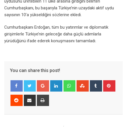
uydusunu üretebilen 11 ülke arasına girdiğini belirten
Cumhurbaşkanı, bu başarıyla Türkiye’nin uzaydaki aktif uydu
sayısının 10’a yükseldiğini sözlerine ekledi.
Cumhurbaşkanı Erdoğan, tüm bu yatırımlar ve diplomatik
girişimlerle Türkiye’nin geleceğe daha güçlü adımlarla
yürüdüğünü ifade ederek konuşmasını tamamladı.
You can share this post!
Google+
LinkedIn
Whatsapp
StumbleUpon
Tumblr
Pinter
Reddit
Share
Print
via
Email