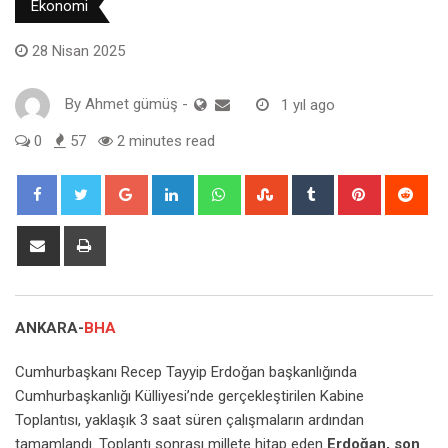
Ekonomi
28 Nisan 2025
By
Ahmet gümüş
-
1 yıl ago
0
57
2 minutes read
Google+
LinkedIn
Whatsapp
StumbleUpon
Tumblr
Pinterest
Red
Share
Print
via
Email
ANKARA-
BHA
Cumhurbaşkanı Recep Tayyip Erdoğan başkanlığında
Cumhurbaşkanlığı Külliyesi’nde gerçekleştirilen Kabine
Toplantısı, yaklaşık 3 saat süren çalışmaların ardından
tamamlandı. Toplantı sonrası millete hitap eden
Erdoğan, son