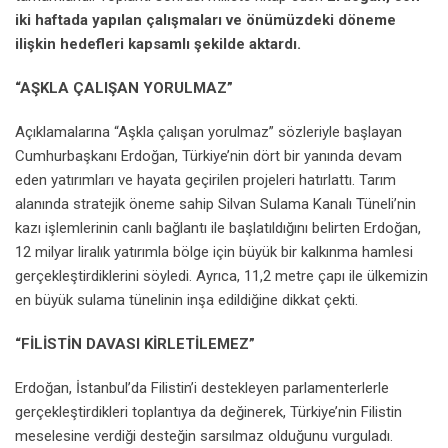
iki haftada yapılan çalışmaları ve önümüzdeki döneme
ilişkin hedefleri kapsamlı şekilde aktardı.
“AŞKLA ÇALIŞAN YORULMAZ”
Açıklamalarına “Aşkla çalışan yorulmaz” sözleriyle başlayan
Cumhurbaşkanı Erdoğan, Türkiye’nin dört bir yanında devam
eden yatırımları ve hayata geçirilen projeleri hatırlattı. Tarım
alanında stratejik öneme sahip Silvan Sulama Kanalı Tüneli’nin
kazı işlemlerinin canlı bağlantı ile başlatıldığını belirten Erdoğan,
12 milyar liralık yatırımla bölge için büyük bir kalkınma hamlesi
gerçekleştirdiklerini söyledi. Ayrıca, 11,2 metre çapı ile ülkemizin
en büyük sulama tünelinin inşa edildiğine dikkat çekti.
“FİLİSTİN DAVASI KİRLETİLEMEZ”
Erdoğan, İstanbul’da Filistin’i destekleyen parlamenterlerle
gerçekleştirdikleri toplantıya da değinerek, Türkiye’nin Filistin
meselesine verdiği desteğin sarsılmaz olduğunu vurguladı.