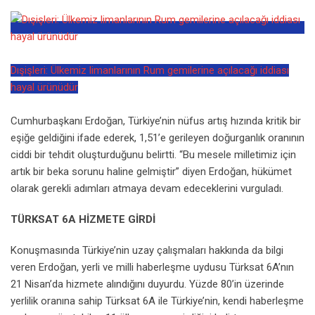
Dışişleri: Ülkemiz limanlarının Rum gemilerine açılacağı iddiası
hayal ürünüdür
Cumhurbaşkanı Erdoğan, Türkiye’nin nüfus artış hızında kritik bir
eşiğe geldiğini ifade ederek, 1,51’e gerileyen doğurganlık oranının
ciddi bir tehdit oluşturduğunu belirtti. “Bu mesele milletimiz için
artık bir beka sorunu haline gelmiştir” diyen Erdoğan, hükümet
olarak gerekli adımları atmaya devam edeceklerini vurguladı.
TÜRKSAT 6A HİZMETE GİRDİ
Konuşmasında Türkiye’nin uzay çalışmaları hakkında da bilgi
veren Erdoğan, yerli ve milli haberleşme uydusu Türksat 6A’nın
21 Nisan’da hizmete alındığını duyurdu. Yüzde 80’in üzerinde
yerlilik oranına sahip Türksat 6A ile Türkiye’nin, kendi haberleşme