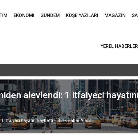
TIM
EKONOMI
GÜNDEM
KÖŞE YAZILARI
MAGAZIN
SA
YEREL HABERLER
vlid-i Nebi programı düzenlendi – Birlik Haber Ajansı
den alevlendi: 1 itfaiyeci hayatını
 itfaiyeci hayatını kaybetti – Birlik Haber Ajansı