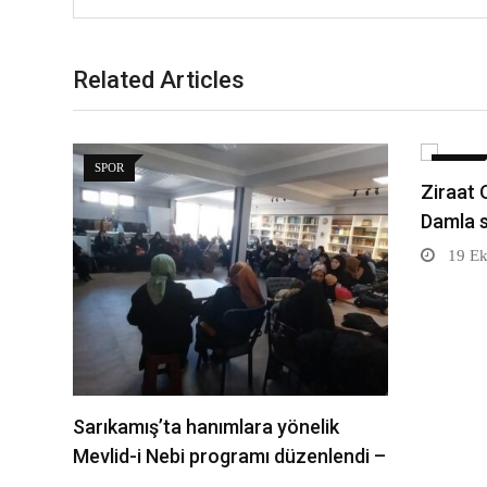
Related Articles
SPOR
SPOR
Ziraat 
Damla 
19 Ek
Sarıkamış’ta hanımlara yönelik
Mevlid-i Nebi programı düzenlendi –
…