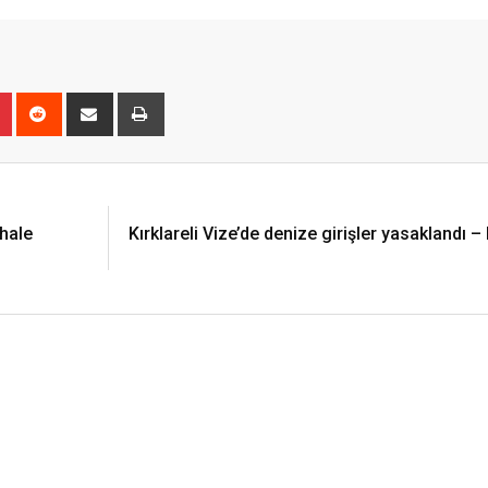
r
Pinterest
Reddit
Share
Print
via
Email
ahale
Kırklareli Vize’de denize girişler yasaklandı –