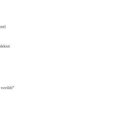
enel
yakkuz
 verildi”