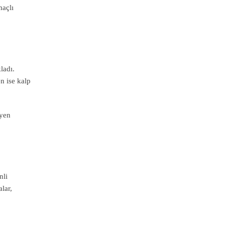
maçlı
ladı.
n ise kalp
iyen
nli
lar,