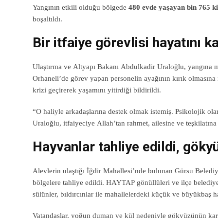
Yangının etkili olduğu bölgede
480 evde yaşayan bin 765 kiş
boşaltıldı.
Bir itfaiye görevlisi hayatını k
Ulaştırma ve Altyapı Bakanı Abdulkadir Uraloğlu, yangına müd
Orhaneli’de görev yapan personelin ayağının kırık olmasına r
krizi geçirerek yaşamını yitirdiği bildirildi.
“O haliyle arkadaşlarına destek olmak istemiş. Psikolojik ol
Uraloğlu, itfaiyeciye Allah’tan rahmet, ailesine ve teşkilatına 
Hayvanlar tahliye edildi, göky
Alevlerin ulaştığı İğdir Mahallesi’nde bulunan Gürsu Beled
bölgelere tahliye edildi. HAYTAP gönüllüleri ve ilçe belediye 
sülünler, bıldırcınlar ile mahallelerdeki küçük ve büyükbaş 
Vatandaşlar, yoğun duman ve kül nedeniyle gökyüzünün karardı