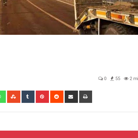
0
55
2 mi
edIn
Whatsapp
StumbleUpon
Tumblr
Pinterest
Reddit
Share
Print
via
Email