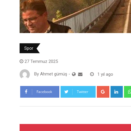
Spor
27 Temmuz 2025
By
Ahmet gümüş
-
1 yıl ago
Google+
Link
Facebook
Twitter