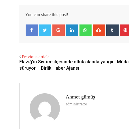
You can share this post!
Google+
LinkedIn
Whatsapp
StumbleUpon
Tumbl
Facebook
Twitter
Previous article
Elazığ’ın Sivrice ilçesinde otluk alanda yangın: Müd
sürüyor – Birlik Haber Ajansı
Ahmet gümüş
administrator