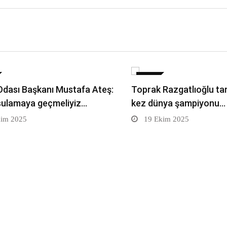
SPOR
Odası Başkanı Mustafa Ateş:
Toprak Razgatlıoğlu tari
sulamaya geçmeliyiz…
kez dünya şampiyonu…
im 2025
19 Ekim 2025