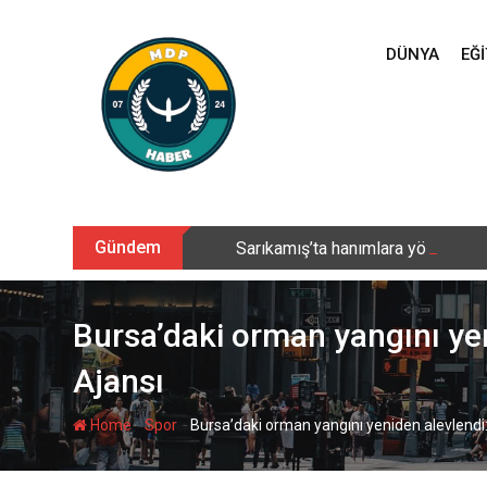
Skip
to
DÜNYA
EĞI
content
Gündem
Sarıkamış’ta hanımlara yönelik Me
Bursa’daki orman yangını yeni
Ajansı
-
-
Home
Spor
Bursa’daki orman yangını yeniden alevlendi: 1