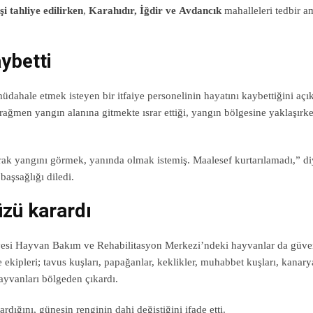
i tahliye edilirken
,
Karahıdır, İğdir ve Avdancık
mahalleleri tedbir a
aybetti
ahale etmek isteyen bir itfaiye personelinin hayatını kaybettiğini açık
ağmen yangın alanına gitmekte ısrar ettiği, yangın bölgesine yaklaşırke
arak yangını görmek, yanında olmak istemiş. Maalesef kurtarılamadı,” d
başsağlığı diledi.
üzü karardı
iyesi Hayvan Bakım ve Rehabilitasyon Merkezi’ndeki hayvanlar da güve
ekipleri; tavus kuşları, papağanlar, keklikler, muhabbet kuşları, kanarya
hayvanları bölgeden çıkardı.
ğını, güneşin renginin dahi değiştiğini ifade etti.