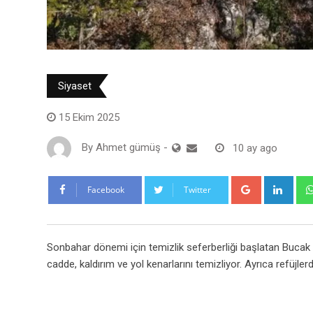
Siyaset
15 Ekim 2025
By
Ahmet gümüş
-
10 ay ago
Google+
Link
Facebook
Twitter
Sonbahar dönemi için temizlik seferberliği başlatan Bucak Be
cadde, kaldırım ve yol kenarlarını temizliyor. Ayrıca refüjlerd