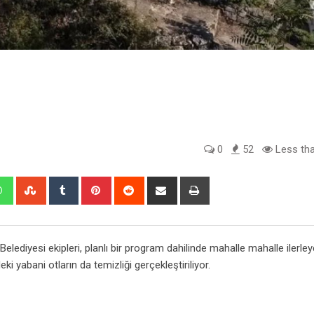
0
52
Less tha
edIn
Whatsapp
StumbleUpon
Tumblr
Pinterest
Reddit
Share
Print
via
Email
lediyesi ekipleri, planlı bir program dahilinde mahalle mahalle ilerle
eki yabani otların da temizliği gerçekleştiriliyor.