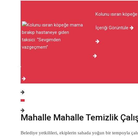
Kolunu ısıran köpeğ
İçeriği Görüntüle
Mahalle Mahalle Temizlik Çal
Belediye yetkilileri, ekiplerin sahada yoğun bir tempoyla çalı