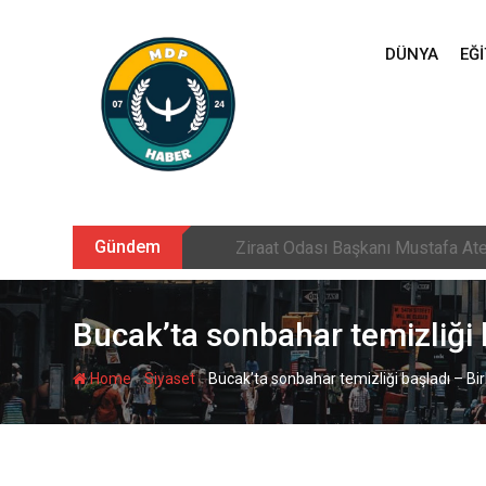
Skip
to
DÜNYA
EĞI
content
Gündem
Sarıkamış’ta hanımlara yönelik Me
Bucak’ta sonbahar temizliği 
-
-
Home
Siyaset
Bucak’ta sonbahar temizliği başladı – Bir