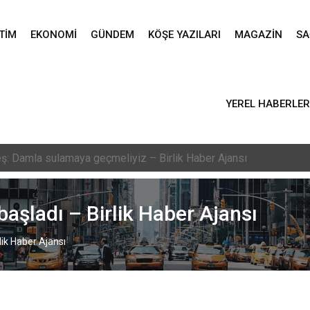
TIM
EKONOMI
GÜNDEM
KÖŞE YAZILARI
MAGAZIN
SA
YEREL HABERLER
vlid-i Nebi programı düzenlendi – Birlik Haber Ajansı
başladı – Birlik Haber Ajansı
lik Haber Ajansı