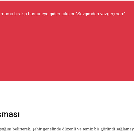
e mama bırakıp hastaneye giden taksici: “Sevgimden vazgeçmem”
ışması
ştığını belirterek, şehir genelinde düzenli ve temiz bir görüntü sağlamay