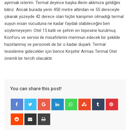
ayırmak isterim. Termal deyince başka illerin aklımıza geldiğini
biliriz. Ancak burada yerin 450 metre altından ve 55 dereceyle
çıkarak yüzeyde 42 derece olan hiçbir karışımın olmadığı termal
suyun insan vücuduna ne kadar faydalı olabileceğini ben
söylemeyeyim. Otel 15 katlı ve şehrin en tepesine kurulmuş.
Konforu ve servisi ile misafirlerini memnun edecek bir şekilde
hazırlanmış ve personeli de bir o kadar duyarlı. Termal
tesislerine gidecekler için bence Kırşehir Armas Termal Otel
önemli bir tercih olacaktır.
You can share this post!
Google+
LinkedIn
Whatsapp
StumbleUpon
Tumblr
Pinter
Reddit
Share
Print
via