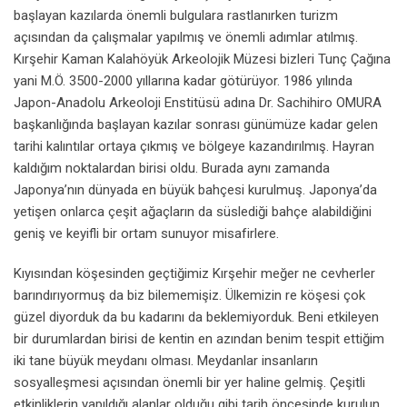
başlayan kazılarda önemli bulgulara rastlanırken turizm
açısından da çalışmalar yapılmış ve önemli adımlar atılmış.
Kırşehir Kaman Kalahöyük Arkeolojik Müzesi bizleri Tunç Çağına
yani M.Ö. 3500-2000 yıllarına kadar götürüyor. 1986 yılında
Japon-Anadolu Arkeoloji Enstitüsü adına Dr. Sachihiro OMURA
başkanlığında başlayan kazılar sonrası günümüze kadar gelen
tarihi kalıntılar ortaya çıkmış ve bölgeye kazandırılmış. Hayran
kaldığım noktalardan birisi oldu. Burada aynı zamanda
Japonya’nın dünyada en büyük bahçesi kurulmuş. Japonya’da
yetişen onlarca çeşit ağaçların da süslediği bahçe alabildiğini
geniş ve keyifli bir ortam sunuyor misafirlere.
Kıyısından köşesinden geçtiğimiz Kırşehir meğer ne cevherler
barındırıyormuş da biz bilememişiz. Ülkemizin re köşesi çok
güzel diyorduk da bu kadarını da beklemiyorduk. Beni etkileyen
bir durumlardan birisi de kentin en azından benim tespit ettiğim
iki tane büyük meydanı olması. Meydanlar insanların
sosyalleşmesi açısından önemli bir yer haline gelmiş. Çeşitli
etkinliklerin yapıldığı alanlar olduğu gibi tarih öncesinde kurulun