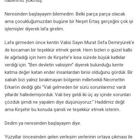
haberimiz yokmuş.
Neresinden başlayayım bilemedim. Belki parça parça olacak
ama çocukluğumuzdan bugüne bir Neşet Ertaş gerçeğini çok iyi
işlemişler diyerek lafa girelim.
Lafa girmeden önce kentin Valisi Sayın Murat Sefa Demiryürek’e
de kocaman bir teşekkür etmek gerek. Hem bizleri o güzel kalbi
ile ağırladığı için hem de Kırşehir’e kısa sürede büyük katkılar
verdiği için. “Ben devletin valisiyim” diyerek bulunduğu kente
katma değer katan ender insanlardan birisi olduğunu gördük. Bir
sabah bizi yalnız bırakmayan bölgenin milletvekili Necmettin
Erkan’ın dediği gibi “Vali gelmeden bir sürü sorunlarımız vardı
yıllardır halledemiyorduk. Vali bey geldi iki üç ay içinde sorunları
çözdük şimdi ne yapalım diye düşünüyoruz.” Haddimiz değil
ama Kırşehir bu konuda şanslı ve teşekkür etmek isterim.
Dedim ya neresinden başlayayım diye.
Yüzyıllar öncesinden gelen yerleşim yerlerinin ortaya çıkması ile