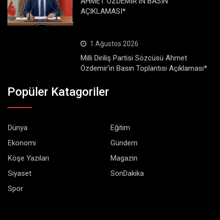
AHMET ÖZDEMİR’İN BASIN
AÇIKLAMASI*
1 Ağustos 2026
Milli Diriliş Partisi Sözcüsü Ahmet
Özdemir’in Basın Toplantısı Açıklaması*
Popüler Katagoriler
Dünya
Eğitim
Ekonomi
Gündem
Köşe Yazıları
Magazin
Siyaset
SonDakika
Spor