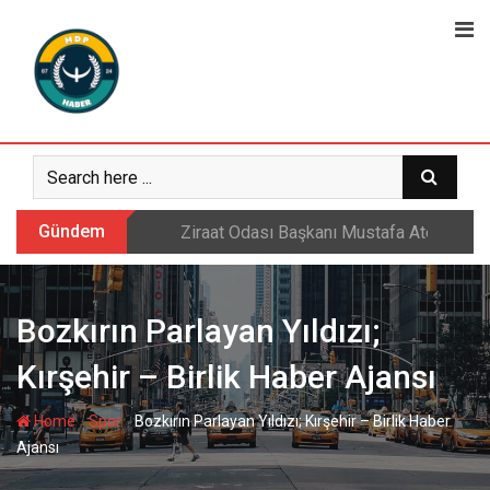
Skip
to
content
Gündem
Sarıkamış’ta hanımlara yönelik Mevlid-i 
Bozkırın Parlayan Yıldızı;
Kırşehir – Birlik Haber Ajansı
-
-
Home
Spor
Bozkırın Parlayan Yıldızı; Kırşehir – Birlik Haber
Ajansı