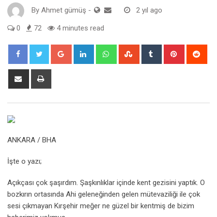
By
Ahmet gümüş
-
2 yıl ago
0
72
4 minutes read
Google+
LinkedIn
Whatsapp
StumbleUpon
Tumblr
Pinterest
Red
Share
Print
via
Email
ANKARA / BHA
İşte o yazı;
Açıkçası çok şaşırdım. Şaşkınlıklar içinde kent gezisini yaptık. O
bozkırın ortasında Ahi geleneğinden gelen mütevaziliği ile çok
sesi çıkmayan Kırşehir meğer ne güzel bir kentmiş de bizim