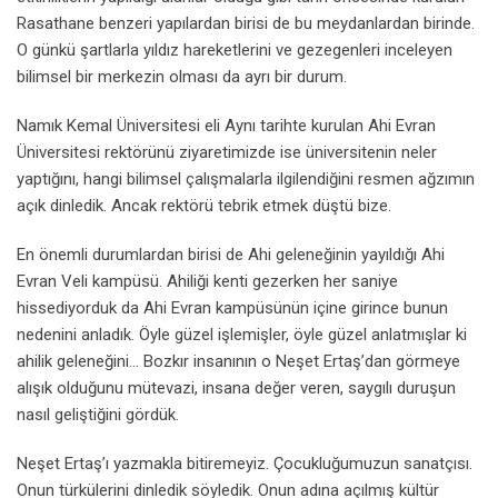
Rasathane benzeri yapılardan birisi de bu meydanlardan birinde.
O günkü şartlarla yıldız hareketlerini ve gezegenleri inceleyen
bilimsel bir merkezin olması da ayrı bir durum.
Namık Kemal Üniversitesi eli Aynı tarihte kurulan Ahi Evran
Üniversitesi rektörünü ziyaretimizde ise üniversitenin neler
yaptığını, hangi bilimsel çalışmalarla ilgilendiğini resmen ağzımın
açık dinledik. Ancak rektörü tebrik etmek düştü bize.
En önemli durumlardan birisi de Ahi geleneğinin yayıldığı Ahi
Evran Veli kampüsü. Ahiliği kenti gezerken her saniye
hissediyorduk da Ahi Evran kampüsünün içine girince bunun
nedenini anladık. Öyle güzel işlemişler, öyle güzel anlatmışlar ki
ahilik geleneğini… Bozkır insanının o Neşet Ertaş’dan görmeye
alışık olduğunu mütevazi, insana değer veren, saygılı duruşun
nasıl geliştiğini gördük.
Neşet Ertaş’ı yazmakla bitiremeyiz. Çocukluğumuzun sanatçısı.
Onun türkülerini dinledik söyledik. Onun adına açılmış kültür