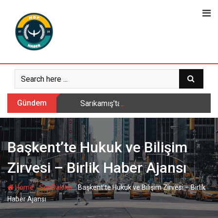
Skip
to
content
Gündem
Sarıkamış’ta hanımlara yönelik Mevlid-i 
Başkent’te Hukuk ve Bilişim
Zirvesi – Birlik Haber Ajansı
-
-
Home
SonDakika
Başkent’te Hukuk ve Bilişim Zirvesi – Birlik
Haber Ajansı