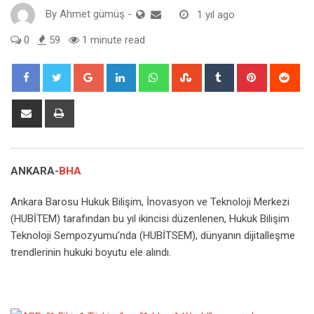
By
Ahmet gümüş
-
1 yıl ago
0
59
1 minute read
Google+
LinkedIn
Whatsapp
StumbleUpon
Tumblr
Pinterest
Red
Share
Print
via
Email
ANKARA-
BHA
Ankara Barosu Hukuk Bilişim, İnovasyon ve Teknoloji Merkezi
(HUBİTEM) tarafından bu yıl ikincisi düzenlenen, Hukuk Bilişim
Teknoloji Sempozyumu’nda (HUBİTSEM), dünyanın dijitalleşme
trendlerinin hukuki boyutu ele alındı.