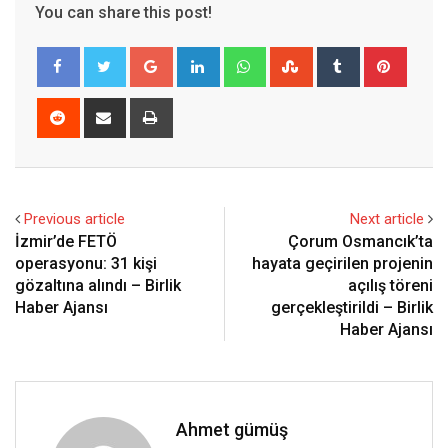
You can share this post!
Google+
LinkedIn
Whatsapp
StumbleUpon
Tumblr
Pinter
Reddit
Share
Print
via
Email
Previous article
Next article
İzmir’de FETÖ
Çorum Osmancık’ta
operasyonu: 31 kişi
hayata geçirilen projenin
gözaltına alındı – Birlik
açılış töreni
Haber Ajansı
gerçekleştirildi – Birlik
Haber Ajansı
Ahmet gümüş