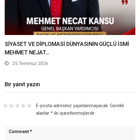
MİLLİ DİRİLİŞ PARTİSİ GENEL MERKEZ PARTİ
SÖZCÜSÜ AHMET…
20 Temmuz 2026
Bir yanıt yazın
E-posta adresiniz yayınlanmayacak.
Gerekli
alanlar
*
ile işaretlenmişlerdir