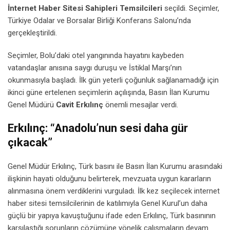
İnternet Haber Sitesi Sahipleri Temsilcileri
seçildi. Seçimler,
Türkiye Odalar ve Borsalar Birliği Konferans Salonu’nda
gerçekleştirildi.
Seçimler, Bolu’daki otel yangınında hayatını kaybeden
vatandaşlar anısına saygı duruşu ve İstiklal Marşı’nın
okunmasıyla başladı. İlk gün yeterli çoğunluk sağlanamadığı için
ikinci güne ertelenen seçimlerin açılışında, Basın İlan Kurumu
Genel Müdürü
Cavit Erkılınç
önemli mesajlar verdi.
Erkılınç: “Anadolu’nun sesi daha gür
çıkacak”
Genel Müdür Erkılınç, Türk basını ile Basın İlan Kurumu arasındaki
ilişkinin hayati olduğunu belirterek, mevzuata uygun kararların
alınmasına önem verdiklerini vurguladı. İlk kez seçilecek internet
haber sitesi temsilcilerinin de katılımıyla Genel Kurul’un daha
güçlü bir yapıya kavuştuğunu ifade eden Erkılınç, Türk basınının
karşılaştığı sorunların çözümüne yönelik çalışmaların devam