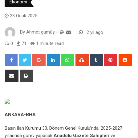
Ekonomi
23 Ocak 2025
By
Ahmet gümüş
-
2 yıl ago
0
71
1 minute read
Google+
LinkedIn
Whatsapp
StumbleUpon
Tumblr
Pinterest
Red
Share
Print
via
Email
ANKARA-BHA
Basın İlan Kurumu 33. Dönem Genel Kurulu’nda, 2025-2027
yıllarında görev yapacak
Anadolu Gazete Sahipleri
ve