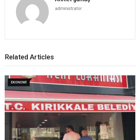
administrator
Related Articles
EKONOMI
Osmaniye'nin Sumbas ilçesinde 4,1 büyüklüğünde
deprem meydana geldi
19 Ekim 2025