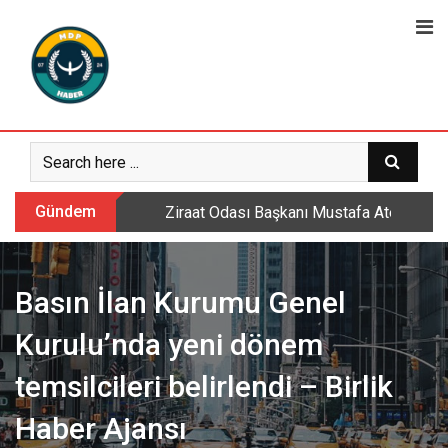
Skip
to
content
Gündem
Ziraat Odası Başkanı Mustafa Ateş: Daml
Basın İlan Kurumu Genel
Kurulu’nda yeni dönem
temsilcileri belirlendi – Birlik
Haber Ajansı