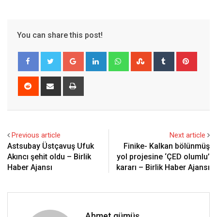
You can share this post!
Google+
LinkedIn
Whatsapp
StumbleUpon
Tumblr
Pinter
Reddit
Share
Print
via
Email
Previous article
Next article
Astsubay Üstçavuş Ufuk
Finike- Kalkan bölünmüş
Akıncı şehit oldu – Birlik
yol projesine ‘ÇED olumlu’
Haber Ajansı
kararı – Birlik Haber Ajansı
Ahmet gümüş