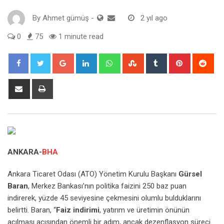
By
Ahmet gümüş
-
2 yıl ago
0
75
1 minute read
Google+
LinkedIn
Whatsapp
StumbleUpon
Tumblr
Pinterest
Red
Share
Print
via
Email
ANKARA-
BHA
Ankara Ticaret Odası (ATO) Yönetim Kurulu Başkanı
Gürsel
Baran
, Merkez Bankası’nın politika faizini 250 baz puan
indirerek, yüzde 45 seviyesine çekmesini olumlu bulduklarını
belirtti. Baran, “
Faiz indirimi
, yatırım ve üretimin önünün
açılması açısından önemli bir adım, ancak dezenflasyon süreci