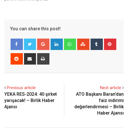
You can share this post!
Google+
LinkedIn
Whatsapp
StumbleUpon
Tumblr
Pinter
Reddit
Share
Print
via
Email
Previous article
Next article
YEKA RES-2024: 40 şirket
ATO Başkanı Baran’dan
yarışacak! – Birlik Haber
faiz indirimi
Ajansı
değerlendirmesi – Birlik
Haber Ajansı