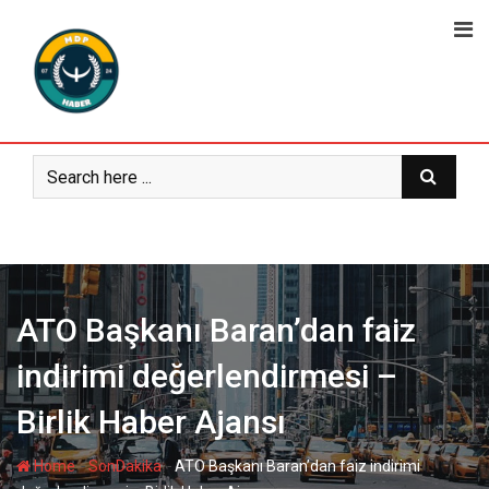
Skip
to
content
ATO Başkanı Baran’dan faiz
indirimi değerlendirmesi –
Birlik Haber Ajansı
-
-
Home
SonDakika
ATO Başkanı Baran’dan faiz indirimi