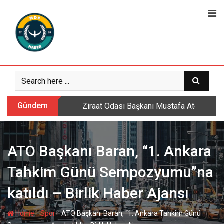
Skip
to
content
Gündem
Sarıkamış’ta hanımlara yönelik Mevlid-i 
ATO Başkanı Baran, “1. Ankara
Tahkim Günü Sempozyumu”na
katıldı – Birlik Haber Ajansı
-
-
Home
Spor
ATO Başkanı Baran, “1. Ankara Tahkim Günü