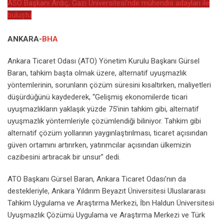
ASO Başkanı Ardıç, Gazi Üniversitesi’nde mühendis adayları ile
buluştu
ANKARA-
BHA
Ankara Ticaret Odası (ATO) Yönetim Kurulu Başkanı Gürsel
Baran, tahkim başta olmak üzere, alternatif uyuşmazlık
yöntemlerinin, sorunların çözüm süresini kısaltırken, maliyetleri
düşürdüğünü kaydederek, “Gelişmiş ekonomilerde ticari
uyuşmazlıkların yaklaşık yüzde 75’inin tahkim gibi, alternatif
uyuşmazlık yöntemleriyle çözümlendiği biliniyor. Tahkim gibi
alternatif çözüm yollarının yaygınlaştırılması, ticaret açısından
güven ortamını artırırken, yatırımcılar açısından ülkemizin
cazibesini artıracak bir unsur” dedi.
ATO Başkanı Gürsel Baran, Ankara Ticaret Odası’nın da
destekleriyle, Ankara Yıldırım Beyazıt Üniversitesi Uluslararası
Tahkim Uygulama ve Araştırma Merkezi, İbn Haldun Üniversitesi
Uyuşmazlık Çözümü Uygulama ve Araştırma Merkezi ve Türk