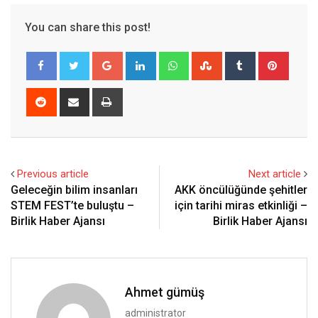
You can share this post!
Google+
LinkedIn
Whatsapp
StumbleUpon
Tumblr
Pinter
Reddit
Share
Print
via
Email
Previous article
Next article
Geleceğin bilim insanları
AKK öncülüğünde şehitler
STEM FEST’te buluştu –
için tarihi miras etkinliği –
Birlik Haber Ajansı
Birlik Haber Ajansı
Ahmet gümüş
administrator