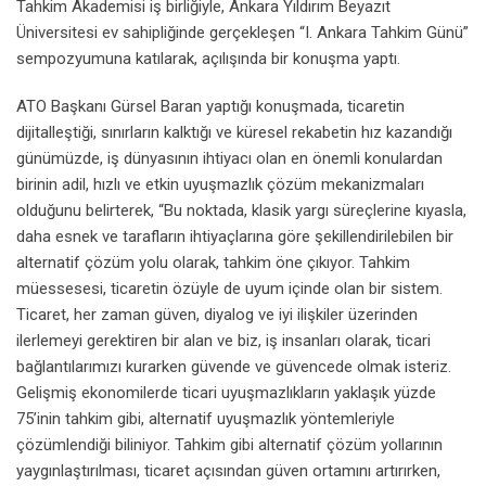
Tahkim Akademisi iş birliğiyle, Ankara Yıldırım Beyazıt
Üniversitesi ev sahipliğinde gerçekleşen “I. Ankara Tahkim Günü”
sempozyumuna katılarak, açılışında bir konuşma yaptı.
ATO Başkanı Gürsel Baran yaptığı konuşmada, ticaretin
dijitalleştiği, sınırların kalktığı ve küresel rekabetin hız kazandığı
günümüzde, iş dünyasının ihtiyacı olan en önemli konulardan
birinin adil, hızlı ve etkin uyuşmazlık çözüm mekanizmaları
olduğunu belirterek, “Bu noktada, klasik yargı süreçlerine kıyasla,
daha esnek ve tarafların ihtiyaçlarına göre şekillendirilebilen bir
alternatif çözüm yolu olarak, tahkim öne çıkıyor. Tahkim
müessesesi, ticaretin özüyle de uyum içinde olan bir sistem.
Ticaret, her zaman güven, diyalog ve iyi ilişkiler üzerinden
ilerlemeyi gerektiren bir alan ve biz, iş insanları olarak, ticari
bağlantılarımızı kurarken güvende ve güvencede olmak isteriz.
Gelişmiş ekonomilerde ticari uyuşmazlıkların yaklaşık yüzde
75’inin tahkim gibi, alternatif uyuşmazlık yöntemleriyle
çözümlendiği biliniyor. Tahkim gibi alternatif çözüm yollarının
yaygınlaştırılması, ticaret açısından güven ortamını artırırken,