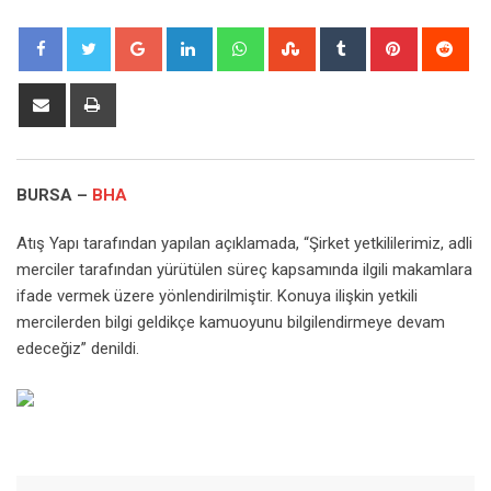
Google+
LinkedIn
Whatsapp
StumbleUpon
Tumblr
Pinterest
Red
Share
Print
via
Email
BURSA –
BHA
Atış Yapı tarafından yapılan açıklamada, “Şirket yetkililerimiz, adli
merciler tarafından yürütülen süreç kapsamında ilgili makamlara
ifade vermek üzere yönlendirilmiştir. Konuya ilişkin yetkili
mercilerden bilgi geldikçe kamuoyunu bilgilendirmeye devam
edeceğiz” denildi.