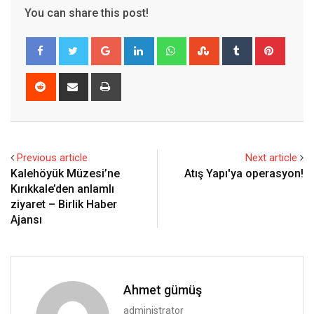
You can share this post!
Google+
LinkedIn
Whatsapp
StumbleUpon
Tumblr
Pinter
Reddit
Share
Print
via
Email
Previous article
Next article
Kalehöyük Müzesi’ne
Atış Yapı'ya operasyon!
Kırıkkale’den anlamlı
ziyaret – Birlik Haber
Ajansı
Ahmet gümüş
administrator