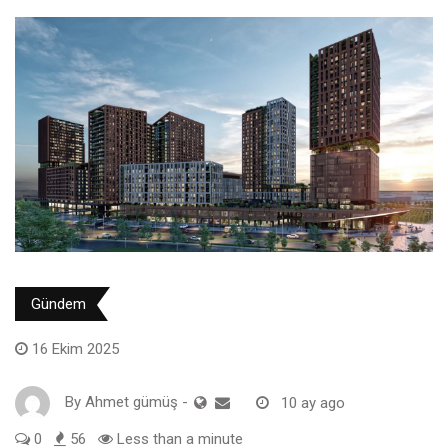
Gündem
16 Ekim 2025
By
Ahmet gümüş
-
10 ay ago
0
56
Less than a minute