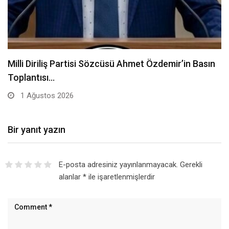
MİLLİ DİRİLİŞ PARTİSİ GENEL MERKEZ PARTİ
SÖZCÜSÜ AHMET…
20 Temmuz 2026
Bir yanıt yazın
E-posta adresiniz yayınlanmayacak.
Gerekli
alanlar
*
ile işaretlenmişlerdir