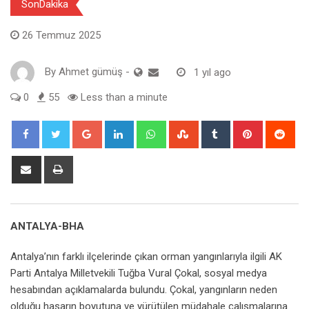
SonDakika
26 Temmuz 2025
By
Ahmet gümüş
-
1 yıl ago
0
55
Less than a minute
Google+
LinkedIn
Whatsapp
StumbleUpon
Tumblr
Pinterest
Red
Share
Print
via
Email
ANTALYA-BHA
Antalya’nın farklı ilçelerinde çıkan orman yangınlarıyla ilgili AK
Parti Antalya Milletvekili Tuğba Vural Çokal, sosyal medya
hesabından açıklamalarda bulundu. Çokal, yangınların neden
olduğu hasarın boyutuna ve yürütülen müdahale çalışmalarına