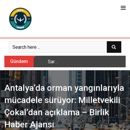
Skip
to
content
Gündem
Sarıkamış’ta hanımlara yönelik Mevlid-i 
Antalya’da orman yangınlarıyla
mücadele sürüyor: Milletvekili
Çokal’dan açıklama – Birlik
Haber Ajansı