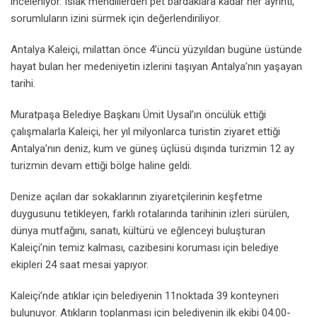
inceleniyor. Islak mendillerden pet bardaklara kadar her ayrıntı,
sorumluların izini sürmek için değerlendiriliyor.
Antalya Kaleiçi, milattan önce 4’üncü yüzyıldan bugüne üstünde
hayat bulan her medeniyetin izlerini taşıyan Antalya’nın yaşayan
tarihi.
Muratpaşa Belediye Başkanı Ümit Uysal’ın öncülük ettiği
çalışmalarla Kaleiçi, her yıl milyonlarca turistin ziyaret ettiği
Antalya’nın deniz, kum ve güneş üçlüsü dışında turizmin 12 ay
turizmin devam ettiği bölge haline geldi.
Denize açılan dar sokaklarının ziyaretçilerinin keşfetme
duygusunu tetikleyen, farklı rotalarında tarihinin izleri sürülen,
dünya mutfağını, sanatı, kültürü ve eğlenceyi buluşturan
Kaleiçi’nin temiz kalması, cazibesini koruması için belediye
ekipleri 24 saat mesai yapıyor.
Kaleiçi’nde atıklar için belediyenin 11noktada 39 konteyneri
bulunuyor. Atıkların toplanması için belediyenin ilk ekibi 04.00-