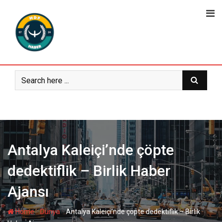
Skip
to
content
Antalya Kaleiçi’nde çöpte
dedektiflik – Birlik Haber
Ajansı
-
-
Home
Dünya
Antalya Kaleiçi’nde çöpte dedektiflik – Birlik