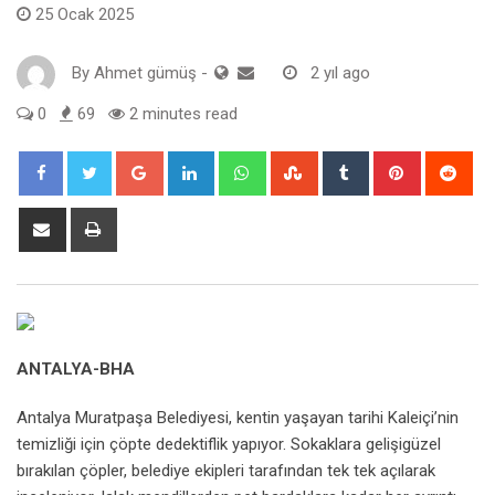
25 Ocak 2025
By
Ahmet gümüş
-
2 yıl ago
0
69
2 minutes read
Google+
LinkedIn
Whatsapp
StumbleUpon
Tumblr
Pinterest
Red
Share
Print
via
Email
ANTALYA
-BHA
Antalya Muratpaşa Belediyesi, kentin yaşayan tarihi Kaleiçi’nin
temizliği için çöpte dedektiflik yapıyor. Sokaklara gelişigüzel
bırakılan çöpler, belediye ekipleri tarafından tek tek açılarak