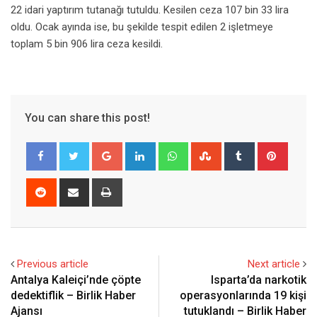
22 idari yaptırım tutanağı tutuldu. Kesilen ceza 107 bin 33 lira
oldu. Ocak ayında ise, bu şekilde tespit edilen 2 işletmeye
toplam 5 bin 906 lira ceza kesildi.
You can share this post!
Google+
LinkedIn
Whatsapp
StumbleUpon
Tumblr
Pinter
Reddit
Share
Print
via
Email
Previous article
Next article
Antalya Kaleiçi’nde çöpte
Isparta’da narkotik
dedektiflik – Birlik Haber
operasyonlarında 19 kişi
Ajansı
tutuklandı – Birlik Haber