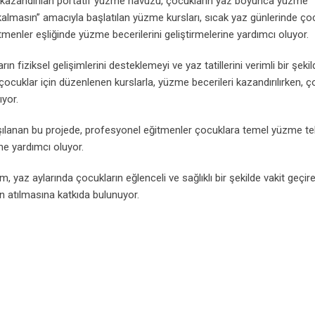
 kazandırılan portatif yüzme havuzu, çocukların yaz boyunca yüzme
almasın” amacıyla başlatılan yüzme kursları, sıcak yaz günlerinde ço
nler eşliğinde yüzme becerilerini geliştirmelerine yardımcı oluyor.
 fiziksel gelişimlerini desteklemeyi ve yaz tatillerini verimli bir şekil
cuklar için düzenlenen kurslarla, yüzme becerileri kazandırılırken, ç
ıyor.
rşılanan bu projede, profesyonel eğitmenler çocuklara temel yüzme tek
ne yardımcı oluyor.
 yaz aylarında çocukların eğlenceli ve sağlıklı bir şekilde vakit geçire
in atılmasına katkıda bulunuyor.