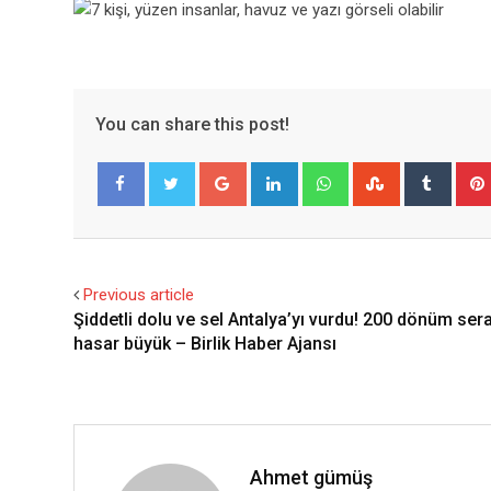
You can share this post!
Google+
LinkedIn
Whatsapp
StumbleUpo
Tumbl
Facebook
Twitter
Previous article
Şiddetli dolu ve sel Antalya’yı vurdu! 200 dönüm ser
hasar büyük – Birlik Haber Ajansı
Ahmet gümüş