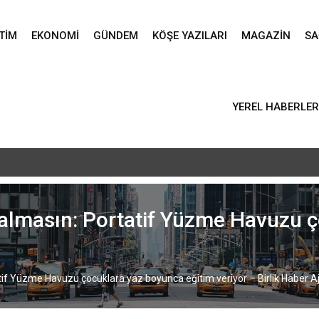
TIM
EKONOMI
GÜNDEM
KÖŞE YAZILARI
MAGAZIN
SA
YEREL HABERLER
vlid-i Nebi programı düzenlendi – Birlik Haber Ajansı
almasın: Portatif Yüzme Havuzu ç
if Yüzme Havuzu çocuklara yaz boyunca eğitim veriyor – Birlik Haber A