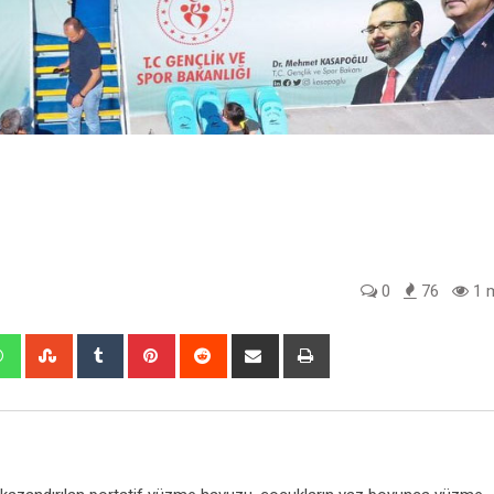
0
76
1 m
edIn
Whatsapp
StumbleUpon
Tumblr
Pinterest
Reddit
Share
Print
via
Email