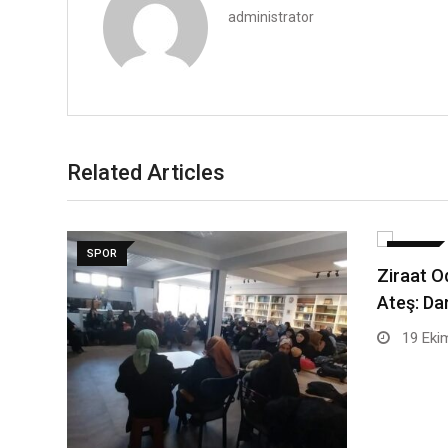
administrator
Related Articles
SPOR
SPOR
Ziraat O
Ateş: Da
19 Eki