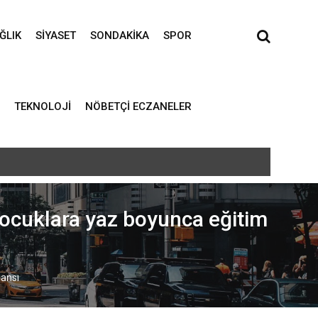
ĞLIK
SIYASET
SONDAKIKA
SPOR
TEKNOLOJI
NÖBETÇI ECZANELER
ocuklara yaz boyunca eğitim
jansı