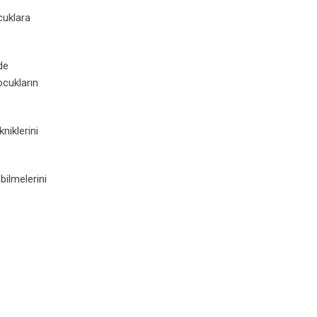
cuklara
de
ocukların
niklerini
bilmelerini