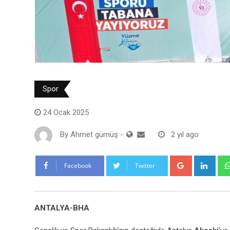
Spor
24 Ocak 2025
By
Ahmet gümüş
-
2 yıl ago
Google+
Link
Facebook
Twitter
ANTALYA-BHA