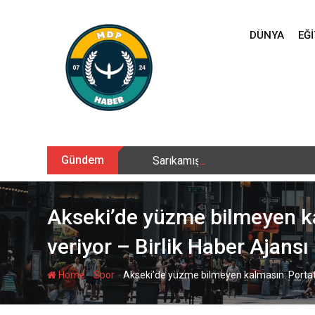
Skip
to
DÜNYA
EĞI
content
Gündem
Sarıkamış’ta hanımlara yönelik Me
Akseki’de yüzme bilmeyen k
veriyor – Birlik Haber Ajansı
-
-
Home
Spor
Akseki’de yüzme bilmeyen kalmasın: Portat