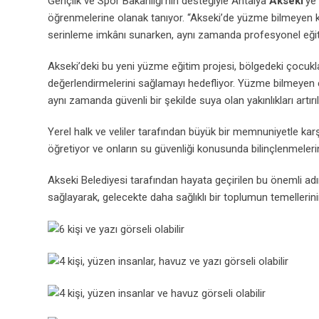
Gençlik ve Spor Bakanlığı’nın desteğiyle Antalya
Akseki
‘ye
öğrenmelerine olanak tanıyor. “Akseki’de yüzme bilmeyen k
serinleme imkânı sunarken, aynı zamanda profesyonel eğitme
Akseki’deki bu yeni yüzme eğitim projesi, bölgedeki çocukların
değerlendirmelerini sağlamayı hedefliyor. Yüzme bilmeyen ço
aynı zamanda güvenli bir şekilde suya olan yakınlıkları artırıl
Yerel halk ve veliler tarafından büyük bir memnuniyetle ka
öğretiyor ve onların su güvenliği konusunda bilinçlenmeleri
Akseki Belediyesi tarafından hayata geçirilen bu önemli adım,
sağlayarak, gelecekte daha sağlıklı bir toplumun temellerin