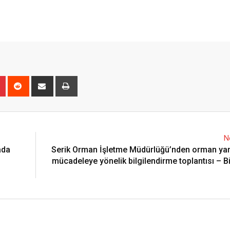
n
r
Pinterest
Reddit
Share
Print
via
Email
N
ada
Serik Orman İşletme Müdürlüğü’nden orman yan
mücadeleye yönelik bilgilendirme toplantısı – Bi