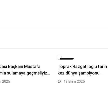
SPOR
dası Başkanı Mustafa
Toprak Razgatlıoğlu tarih 
mla sulamaya geçmeliyiz…
kez dünya şampiyonu…
m 2025
19 Ekim 2025