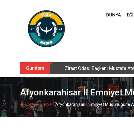
Skip
to
DÜNYA
EĞI
content
Gündem
Ziraat Odası Başkanı Mustafa Ate
Afyonkarahisar İl Emniyet M
-
-
Home
Dünya
Afyonkarahisar İl Emniyet Müdürlüğüne Ahm