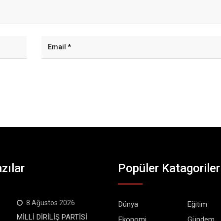
zılar
Popüler Katagoriler
8 Ağustos 2026
Dünya
Eğitim
MİLLİ DİRİLİŞ PARTİSİ
Ekonomi
Gündem