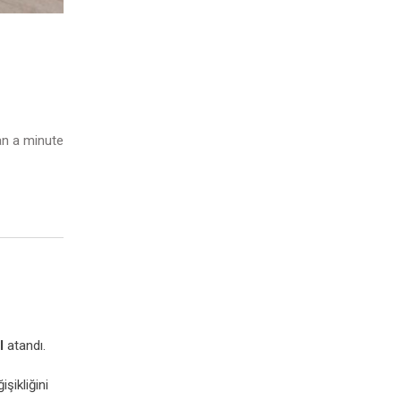
n a minute
l
atandı.
şikliğini