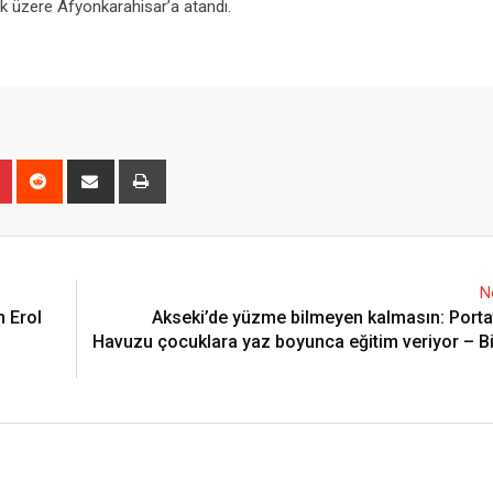
k üzere Afyonkarahisar’a atandı.
n
r
Pinterest
Reddit
Share
Print
via
Email
N
 Erol
Akseki’de yüzme bilmeyen kalmasın: Port
Havuzu çocuklara yaz boyunca eğitim veriyor – Bi