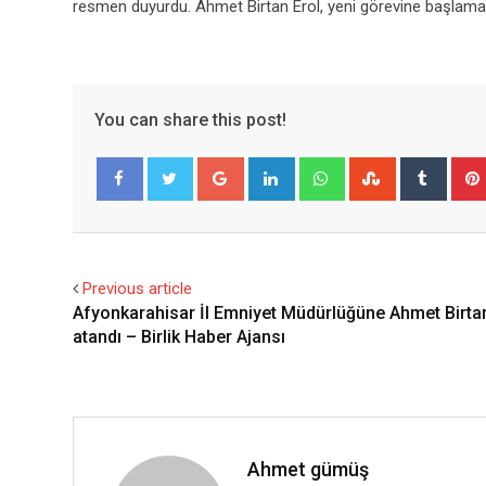
resmen duyurdu. Ahmet Birtan Erol, yeni görevine başlama
You can share this post!
Google+
LinkedIn
Whatsapp
StumbleUpo
Tumbl
Facebook
Twitter
Previous article
Afyonkarahisar İl Emniyet Müdürlüğüne Ahmet Birtan
atandı – Birlik Haber Ajansı
Ahmet gümüş