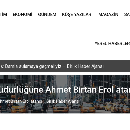
TIM
EKONOMI
GÜNDEM
KÖŞE YAZILARI
MAGAZIN
SA
YEREL HABERLER
ş: Damla sulamaya geçmeliyiz – Birlik Haber Ajansı
üdürlüğüne Ahmet Birtan Erol atan
et Birtan Erol atandı – Birlik Haber Ajansı