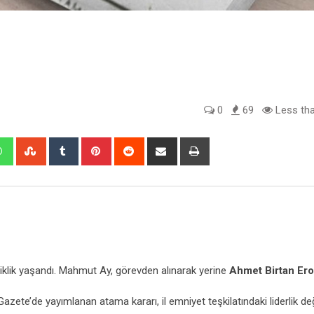
0
69
Less tha
edIn
Whatsapp
StumbleUpon
Tumblr
Pinterest
Reddit
Share
Print
via
Email
iklik yaşandı. Mahmut Ay, görevden alınarak yerine
Ahmet Birtan Ero
e’de yayımlanan atama kararı, il emniyet teşkilatındaki liderlik deği