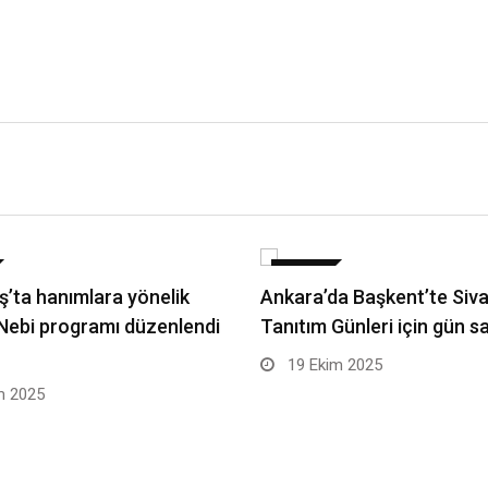
DÜNYA
ş’ta hanımlara yönelik
Ankara’da Başkent’te Siv
 Nebi programı düzenlendi
Tanıtım Günleri için gün s
19 Ekim 2025
m 2025