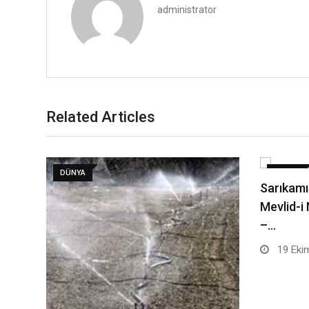
administrator
Related Articles
DÜNYA
DÜNYA
Sarıkamı
Mevlid-i
–…
19 Eki