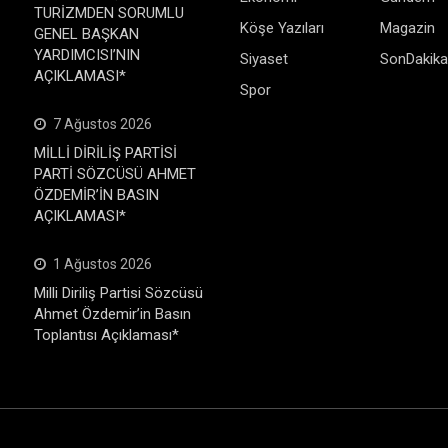
TURİZMDEN SORUMLU
Köşe Yazıları
Magazin
GENEL BAŞKAN
YARDIMCISI’NIN
Siyaset
SonDakika
AÇIKLAMASI*
Spor
7 Ağustos 2026
MİLLİ DİRİLİŞ PARTİSİ
PARTİ SÖZCÜSÜ AHMET
ÖZDEMİR’İN BASIN
AÇIKLAMASI*
1 Ağustos 2026
Milli Diriliş Partisi Sözcüsü
Ahmet Özdemir’in Basın
Toplantısı Açıklaması*