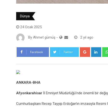
Dünya
24 Ocak 2025
By
Ahmet gümüş
-
2 yıl ago
Google+
Link
Facebook
Twitter
ANKARA-BHA
Afyonkarahisar
İl Emniyet Müdürlüğü’nde önemli bir değiş
Cumhurbaşkanı Recep Tayyip Erdoğan’ın imzasıyla Resmi Gazet