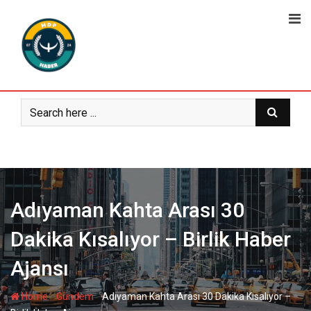
Skip
to
content
Adıyaman Kahta Arası 30
Dakika Kısalıyor – Birlik Haber
Ajansı
-
-
Home
Gündem
Adıyaman Kahta Arası 30 Dakika Kısalıyor –