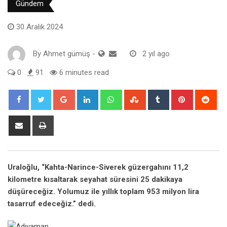
Gündem
30 Aralık 2024
By
Ahmet gümüş
-
2 yıl ago
0
91
6 minutes read
Google+
LinkedIn
Whatsapp
StumbleUpon
Tumblr
Pinterest
Red
Share
Print
via
Email
Uraloğlu, “
Kahta
-Narince-Siverek güzergahını 11,2
kilometre kısaltarak seyahat süresini 25 dakikaya
düşüreceğiz. Yolumuz ile yıllık toplam 953 milyon lira
tasarruf edeceğiz.” dedi.