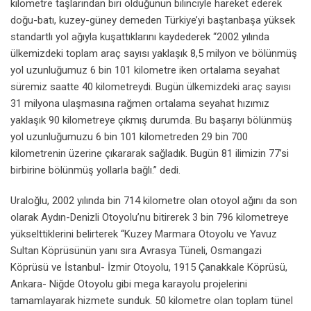
kilometre taşlarından biri olduğunun bilinciyle hareket ederek
doğu-batı, kuzey-güney demeden Türkiye’yi baştanbaşa yüksek
standartlı yol ağıyla kuşattıklarını kaydederek “2002 yılında
ülkemizdeki toplam araç sayısı yaklaşık 8,5 milyon ve bölünmüş
yol uzunluğumuz 6 bin 101 kilometre iken ortalama seyahat
süremiz saatte 40 kilometreydi. Bugün ülkemizdeki araç sayısı
31 milyona ulaşmasına rağmen ortalama seyahat hızımız
yaklaşık 90 kilometreye çıkmış durumda. Bu başarıyı bölünmüş
yol uzunluğumuzu 6 bin 101 kilometreden 29 bin 700
kilometrenin üzerine çıkararak sağladık. Bugün 81 ilimizin 77’si
birbirine bölünmüş yollarla bağlı.” dedi.
Uraloğlu, 2002 yılında bin 714 kilometre olan otoyol ağını da son
olarak Aydın-Denizli Otoyolu’nu bitirerek 3 bin 796 kilometreye
yükselttiklerini belirterek “Kuzey Marmara Otoyolu ve Yavuz
Sultan Köprüsünün yanı sıra Avrasya Tüneli, Osmangazi
Köprüsü ve İstanbul- İzmir Otoyolu, 1915 Çanakkale Köprüsü,
Ankara- Niğde Otoyolu gibi mega karayolu projelerini
tamamlayarak hizmete sunduk. 50 kilometre olan toplam tünel