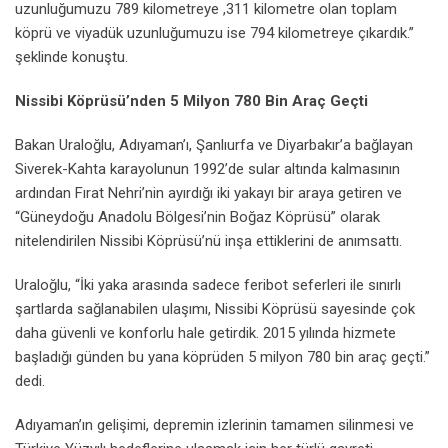
uzunluğumuzu 789 kilometreye ,311 kilometre olan toplam
köprü ve viyadük uzunluğumuzu ise 794 kilometreye çıkardık.”
şeklinde konuştu.
Nissibi Köprüsü’nden 5 Milyon 780 Bin Araç Geçti
Bakan Uraloğlu, Adıyaman’ı, Şanlıurfa ve Diyarbakır’a bağlayan
Siverek-Kahta karayolunun 1992’de sular altında kalmasının
ardından Fırat Nehri’nin ayırdığı iki yakayı bir araya getiren ve
“Güneydoğu Anadolu Bölgesi’nin Boğaz Köprüsü” olarak
nitelendirilen Nissibi Köprüsü’nü inşa ettiklerini de anımsattı.
Uraloğlu, “İki yaka arasında sadece feribot seferleri ile sınırlı
şartlarda sağlanabilen ulaşımı, Nissibi Köprüsü sayesinde çok
daha güvenli ve konforlu hale getirdik. 2015 yılında hizmete
başladığı günden bu yana köprüden 5 milyon 780 bin araç geçti.”
dedi.
Adıyaman’ın gelişimi, depremin izlerinin tamamen silinmesi ve