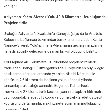
Çelikhan Yolu gibi 9 karayolu projemiz de devam ediyoruz.” diye
konuştu.
Adıyaman-Kahta-Siverek Yolu 40,8 Kilometre Uzunluğunda
Projelendirildi
Uraloğlu, Adıyaman’ı Diyarbakır’a, Güneydoğu’yu da İç Anadolu
Bölgesine bağlaması bakımından büyük önem arz eden Kahta-
Narince-Siverek Yolu’nun hem Adıyaman’ın geçmişinin izlerine
hem de aydınlık geleceğine uzanan bir yol olduğunu belirtti.
Yolu toplam 40,8 kilometre uzunluğunda projelendirdiklerini
ifade eden Uraloğlu, “Güzergahımızda Türkiye’nin en büyük eğik
askılı asma köprüleri arasında yer alan Nissibi Köprüsü ile
köprünün 2,6 kilometrelik bağlantı yolunu önceki yıllarda
tamamlayarak trafiğe açmıştık. Bugün de Kahta-Eceler
mevkiindeki 27 kilometrelik kesimin yanı sıra toplam 656 metre
uzunluğundaki 2 adet çift köprü ve 60 metrelik 2 adet üstgeçit
köprüsünü de tamamlayarak hizmete sunmanın mutluluğunu
yaşıyoruz.” dedi.