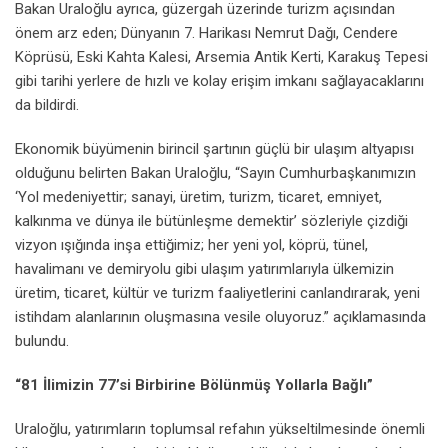
Bakan Uraloğlu ayrıca, güzergah üzerinde turizm açısından
önem arz eden; Dünyanın 7. Harikası Nemrut Dağı, Cendere
Köprüsü, Eski Kahta Kalesi, Arsemia Antik Kerti, Karakuş Tepesi
gibi tarihi yerlere de hızlı ve kolay erişim imkanı sağlayacaklarını
da bildirdi.
Ekonomik büyümenin birincil şartının güçlü bir ulaşım altyapısı
olduğunu belirten Bakan Uraloğlu, “Sayın Cumhurbaşkanımızın
‘Yol medeniyettir; sanayi, üretim, turizm, ticaret, emniyet,
kalkınma ve dünya ile bütünleşme demektir’ sözleriyle çizdiği
vizyon ışığında inşa ettiğimiz; her yeni yol, köprü, tünel,
havalimanı ve demiryolu gibi ulaşım yatırımlarıyla ülkemizin
üretim, ticaret, kültür ve turizm faaliyetlerini canlandırarak, yeni
istihdam alanlarının oluşmasına vesile oluyoruz.” açıklamasında
bulundu.
“81 İlimizin 77’si Birbirine Bölünmüş Yollarla Bağlı”
Uraloğlu, yatırımların toplumsal refahın yükseltilmesinde önemli