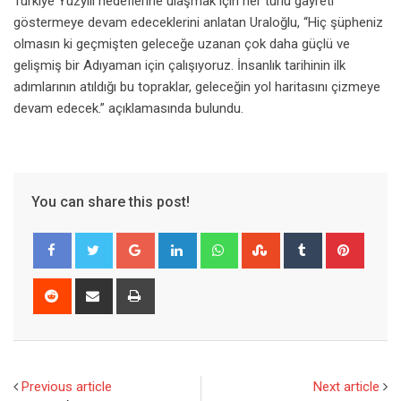
Türkiye Yüzyılı hedeflerine ulaşmak için her türlü gayreti
göstermeye devam edeceklerini anlatan Uraloğlu, “Hiç şüpheniz
olmasın ki geçmişten geleceğe uzanan çok daha güçlü ve
gelişmiş bir Adıyaman için çalışıyoruz. İnsanlık tarihinin ilk
adımlarının atıldığı bu topraklar, geleceğin yol haritasını çizmeye
devam edecek.” açıklamasında bulundu.
You can share this post!
Google+
LinkedIn
Whatsapp
StumbleUpon
Tumblr
Pinter
Reddit
Share
Print
via
Email
Previous article
Next article