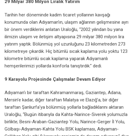
29 Milyar 380 Milyon Liralık Yatırım
Tarihin her döneminde kadim ticaret yollarının kavşağı
konumunda olan Adıyaman’ın, ulaşım ağlarının gelişmesine ayrı
bir önem verdiklerini anlatan Uraloğlu, “2002 yılından bu yana
ilimizin ulaşım ve iletişim altyapısına 29 milyar 380 milyon lira
yatırım yaptık. Bölünmüş yol uzunluğunu 23 kilometreden 273
kilometreye çıkardık. Hiç bitümlü sıcak kaplama yolu yoktu 123
kilometre bitümlü sıcak kaplama yaparak Adıyamanlı
hemşerilerimizi yollarda konforla tanıştırdık.” dedi.
9 Karayolu Projesinde Çalışmalar Devam Ediyor
Adıyaman’ı bir taraftan Kahramanmaraş, Gaziantep, Adana,
Mersin’e kadar, diğer taraftan Malatya ve Elazığ’a, bir diğer
taraftan Şanlıurfa’ya bölünmüş yollarla bağladıklarını aktaran
Uraloğlu, “Bugün itibarıyla da Kahta-Narince-Siverek yolumuzla
birlikte; Besni-Araban-Gaziantep Yolu, Narince-Gerger İl Yolu,
Gölbaşı-Adıyaman-Kahta Yolu BSK kaplaması, Adıyaman-