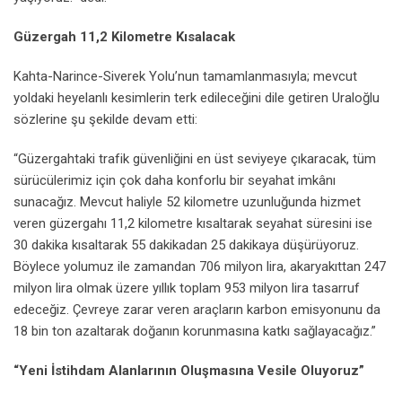
Güzergah 11,2 Kilometre Kısalacak
Kahta-Narince-Siverek Yolu’nun tamamlanmasıyla; mevcut
yoldaki heyelanlı kesimlerin terk edileceğini dile getiren Uraloğlu
sözlerine şu şekilde devam etti:
“Güzergahtaki trafik güvenliğini en üst seviyeye çıkaracak, tüm
sürücülerimiz için çok daha konforlu bir seyahat imkânı
sunacağız. Mevcut haliyle 52 kilometre uzunluğunda hizmet
veren güzergahı 11,2 kilometre kısaltarak seyahat süresini ise
30 dakika kısaltarak 55 dakikadan 25 dakikaya düşürüyoruz.
Böylece yolumuz ile zamandan 706 milyon lira, akaryakıttan 247
milyon lira olmak üzere yıllık toplam 953 milyon lira tasarruf
edeceğiz. Çevreye zarar veren araçların karbon emisyonunu da
18 bin ton azaltarak doğanın korunmasına katkı sağlayacağız.”
“Yeni İstihdam Alanlarının Oluşmasına Vesile Oluyoruz”