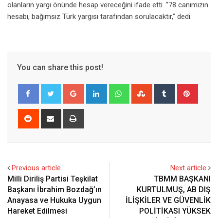
olanların yargı önünde hesap vereceğini ifade etti. “78 canımızın
hesabı, bağımsız Türk yargısı tarafından sorulacaktır,” dedi.
You can share this post!
Google+
LinkedIn
Whatsapp
StumbleUpon
Tumblr
Pinter
Reddit
Share
Print
via
Email
Previous article
Next article
Milli Diriliş Partisi Teşkilat
TBMM BAŞKANI
Başkanı İbrahim Bozdağ’ın
KURTULMUŞ, AB DIŞ
Anayasa ve Hukuka Uygun
İLİŞKİLER VE GÜVENLİK
Hareket Edilmesi
POLİTİKASI YÜKSEK