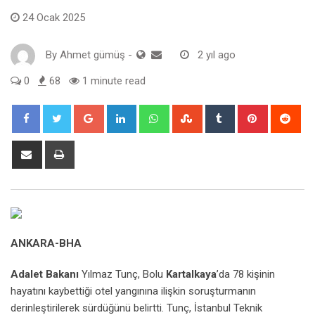
24 Ocak 2025
By
Ahmet gümüş
-
2 yıl ago
0
68
1 minute read
Google+
LinkedIn
Whatsapp
StumbleUpon
Tumblr
Pinterest
Red
Share
Print
via
Email
ANKARA-BHA
Adalet Bakanı
Yılmaz Tunç, Bolu
Kartalkaya
’da 78 kişinin
hayatını kaybettiği otel yangınına ilişkin soruşturmanın
derinleştirilerek sürdüğünü belirtti. Tunç, İstanbul Teknik