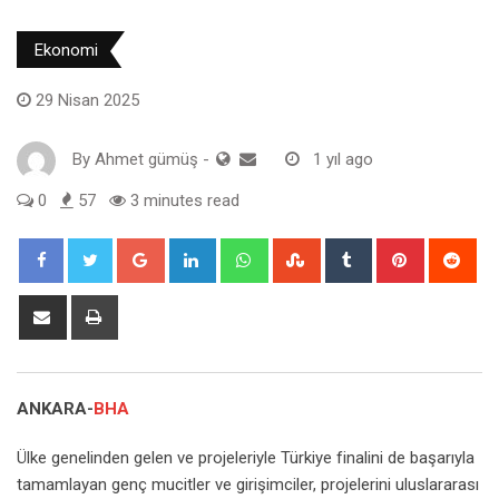
Ekonomi
29 Nisan 2025
By
Ahmet gümüş
-
1 yıl ago
0
57
3 minutes read
Google+
LinkedIn
Whatsapp
StumbleUpon
Tumblr
Pinterest
Red
Share
Print
via
Email
ANKARA-
BHA
Ülke genelinden gelen ve projeleriyle Türkiye finalini de başarıyla
tamamlayan genç mucitler ve girişimciler, projelerini uluslararası