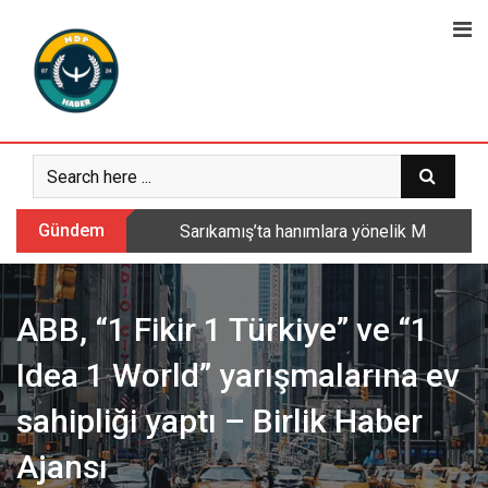
Skip
to
content
Gündem
Sarıkamış’ta hanımlara yönelik Mevlid-i 
ABB, “1 Fikir 1 Türkiye” ve “1
Idea 1 World” yarışmalarına ev
sahipliği yaptı – Birlik Haber
Ajansı