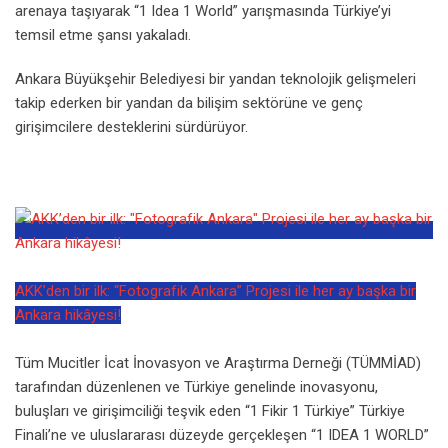
arenaya taşıyarak “1 Idea 1 World” yarışmasında Türkiye’yi
temsil etme şansı yakaladı.
Ankara Büyükşehir Belediyesi bir yandan teknolojik gelişmeleri
takip ederken bir yandan da bilişim sektörüne ve genç
girişimcilere desteklerini sürdürüyor.
AKK’den bir ilk: “Fotografik Ankara” Projesi ile her ay başka bir
Ankara hikâyesi!
Tüm Mucitler İcat İnovasyon ve Araştırma Derneği (TÜMMİAD)
tarafından düzenlenen ve Türkiye genelinde inovasyonu,
buluşları ve girişimciliği teşvik eden “1 Fikir 1 Türkiye” Türkiye
Finali’ne ve uluslararası düzeyde gerçekleşen “1 IDEA 1 WORLD”