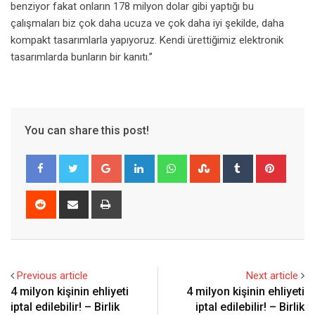
benziyor fakat onların 178 milyon dolar gibi yaptığı bu
çalışmaları biz çok daha ucuza ve çok daha iyi şekilde, daha
kompakt tasarımlarla yapıyoruz. Kendi ürettiğimiz elektronik
tasarımlarda bunların bir kanıtı.’’
You can share this post!
Google+
LinkedIn
Whatsapp
StumbleUpon
Tumblr
Pinter
Reddit
Share
Print
via
Email
Previous article
Next article
4 milyon kişinin ehliyeti
4 milyon kişinin ehliyeti
iptal edilebilir! – Birlik
iptal edilebilir! – Birlik