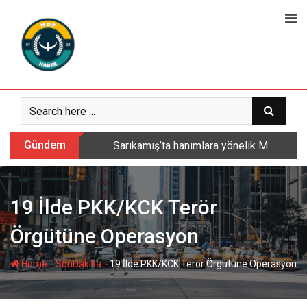
Skip
to
content
Gündem
Sarıkamış’ta hanımlara yönelik Mevlid-i 
19 İlde PKK/KCK Terör
Örgütüne Operasyon
-
-
Home
SonDakika
19 İlde PKK/KCK Terör Örgütüne Operasyon