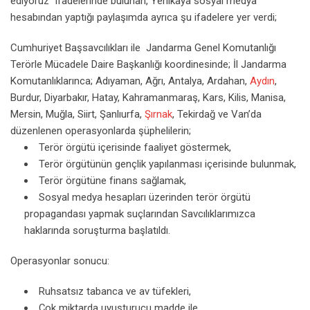
ediyoruz” ifadelerinde bulunan, Yerlikaya sosyal medya
hesabından yaptığı paylaşımda ayrıca şu ifadelere yer verdi;
Cumhuriyet Başsavcılıkları ile Jandarma Genel Komutanlığı
Terörle Mücadele Daire Başkanlığı koordinesinde; İl Jandarma
Komutanlıklarınca; Adıyaman, Ağrı, Antalya, Ardahan,
Aydın
,
Burdur, Diyarbakır, Hatay, Kahramanmaraş, Kars, Kilis, Manisa,
Mersin, Muğla, Siirt, Şanlıurfa,
Şırnak
, Tekirdağ ve Van’da
düzenlenen operasyonlarda şüphelilerin;
Terör örgütü içerisinde faaliyet göstermek,
Terör örgütünün gençlik yapılanması içerisinde bulunmak,
Terör örgütüne finans sağlamak,
Sosyal medya hesapları üzerinden terör örgütü
propagandası yapmak suçlarından Savcılıklarımızca
haklarında soruşturma başlatıldı.
Operasyonlar sonucu:
Ruhsatsız tabanca ve av tüfekleri,
Çok miktarda uyuşturucu madde ile