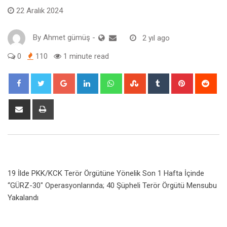
22 Aralık 2024
By
Ahmet gümüş
-
2 yıl ago
0
110
1 minute read
Google+
LinkedIn
Whatsapp
StumbleUpon
Tumblr
Pinterest
Red
Share
Print
via
Email
19 İlde PKK/KCK Terör Örgütüne Yönelik Son 1 Hafta İçinde
“GÜRZ-30″ Operasyonlarında; 40 Şüpheli Terör Örgütü Mensubu
Yakalandı