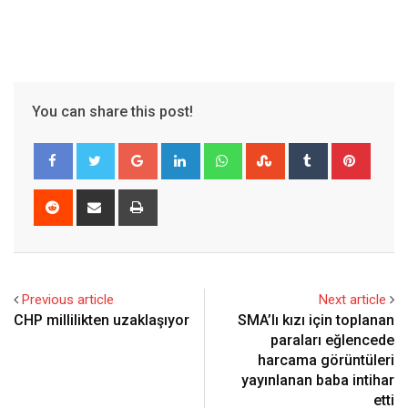
You can share this post!
Google+
LinkedIn
Whatsapp
StumbleUpon
Tumblr
Pinter
Reddit
Share
Print
via
Email
Previous article
Next article
CHP millilikten uzaklaşıyor
SMA’lı kızı için toplanan
paraları eğlencede
harcama görüntüleri
yayınlanan baba intihar
etti