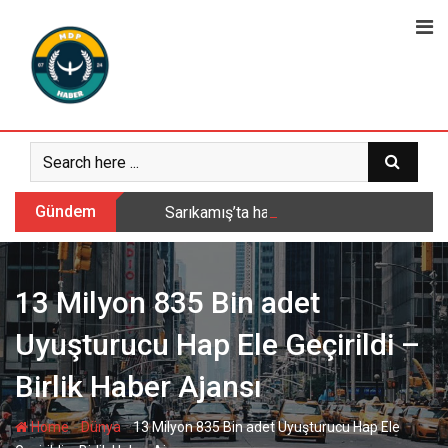
Skip
to
content
Gündem
Sarıkamış’ta hanımlara yönelik Mevlid-i 
13 Milyon 835 Bin adet
Uyuşturucu Hap Ele Geçirildi –
Birlik Haber Ajansı
-
-
Home
Dünya
13 Milyon 835 Bin adet Uyuşturucu Hap Ele