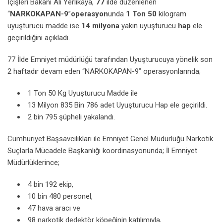
İçişleri Bakanı Ali Yerlikaya,
77
ilde düzenlenen
“
NARKOKAPAN-9
”
operasyon
unda
1 Ton 50
kilogram
uyuşturucu madde ise
14 milyona
yakın uyuşturucu
hap
ele
geçirildiğini açıkladı.
77 İlde Emniyet müdürlüğü tarafından Uyuşturucuya yönelik son
2 haftadır devam eden “NARKOKAPAN-9” operasyonlarında;
1 Ton 50 Kg Uyuşturucu Madde ile
13 Milyon 835 Bin 786 adet Uyuşturucu Hap ele geçirildi.
2 bin 795 şüpheli yakalandı.
Cumhuriyet Başsavcılıkları ile Emniyet Genel Müdürlüğü Narkotik
Suçlarla Mücadele Başkanlığı koordinasyonunda; İl Emniyet
Müdürlüklerince;
4 bin 192 ekip,
10 bin 480 personel,
47 hava aracı ve
98 narkotik dedektör köpeğinin katılımıyla,