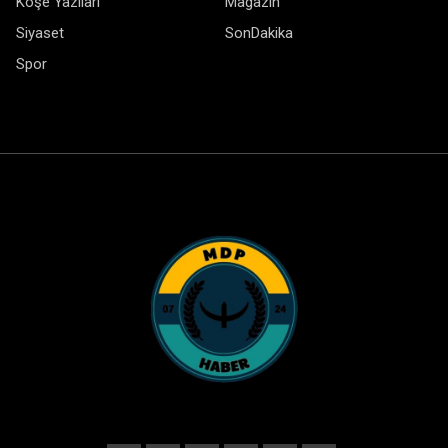
Köşe Yazıları
Magazin
Siyaset
SonDakika
Spor