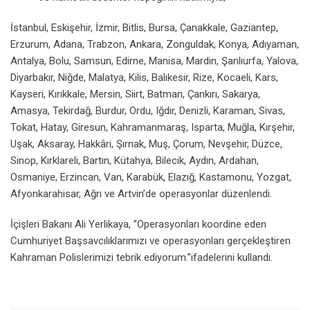
İstanbul, Eskişehir, İzmir, Bitlis, Bursa, Çanakkale, Gaziantep,
Erzurum, Adana, Trabzon, Ankara, Zonguldak, Konya, Adıyaman,
Antalya, Bolu, Samsun, Edirne, Manisa, Mardin, Şanlıurfa, Yalova,
Diyarbakır, Niğde, Malatya, Kilis, Balıkesir, Rize, Kocaeli, Kars,
Kayseri, Kırıkkale, Mersin, Siirt, Batman, Çankırı, Sakarya,
Amasya, Tekirdağ, Burdur, Ordu, Iğdır, Denizli, Karaman, Sivas,
Tokat, Hatay, Giresun, Kahramanmaraş, Isparta, Muğla, Kırşehir,
Uşak, Aksaray, Hakkâri, Şırnak, Muş, Çorum, Nevşehir, Düzce,
Sinop, Kırklareli, Bartın, Kütahya, Bilecik, Aydın, Ardahan,
Osmaniye, Erzincan, Van, Karabük, Elazığ, Kastamonu, Yozgat,
Afyonkarahisar, Ağrı ve Artvin’de operasyonlar düzenlendi.
İçişleri Bakanı Ali Yerlikaya, ”Operasyonları koordine eden
Cumhuriyet Başsavcılıklarımızı ve operasyonları gerçekleştiren
Kahraman Polislerimizi tebrik ediyorum.”ifadelerini kullandı.