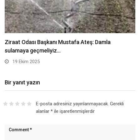
Sarıkamış’ta hanımlara yönelik Mevlid-i Nebi
programı düzenlendi –…
19 Ekim 2025
Bir yanıt yazın
E-posta adresiniz yayınlanmayacak.
Gerekli
alanlar
*
ile işaretlenmişlerdir