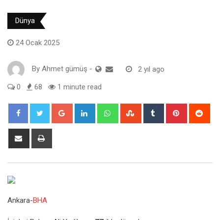
Dünya
24 Ocak 2025
By
Ahmet gümüş
-
2 yıl ago
0
68
1 minute read
Google+
LinkedIn
Whatsapp
StumbleUpon
Tumblr
Pinterest
Red
Share
Print
via
Email
Ankara-
BHA