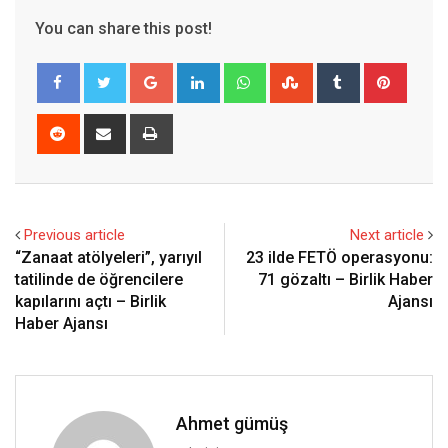
You can share this post!
Google+
LinkedIn
Whatsapp
StumbleUpon
Tumblr
Pinter
Reddit
Share
Print
via
Email
Previous article
Next article
“Zanaat atölyeleri”, yarıyıl
23 ilde FETÖ operasyonu:
tatilinde de öğrencilere
71 gözaltı – Birlik Haber
kapılarını açtı – Birlik
Ajansı
Haber Ajansı
Ahmet gümüş