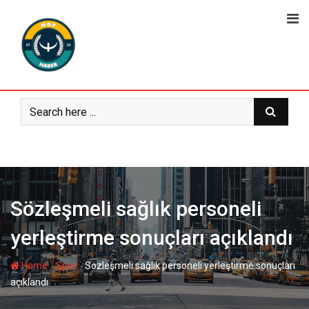
Skip
to
content
Sözleşmeli sağlık personeli
yerleştirme sonuçları açıklandı
-
-
Home
Spor
Sözleşmeli sağlık personeli yerleştirme sonuçları
açıklandı