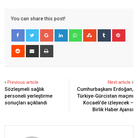
You can share this post!
Google+
LinkedIn
Whatsapp
StumbleUpon
Tumblr
Pinter
Reddit
Share
Print
via
Email
Previous article
Next article
Sözleşmeli sağlık
Cumhurbaşkanı Erdoğan,
personeli yerleştirme
Türkiye-Gürcistan maçını
sonuçları açıklandı
Kocaeli’de izleyecek –
Birlik Haber Ajansı