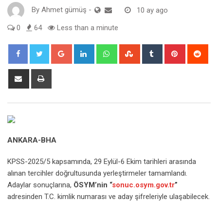
By
Ahmet gümüş
-
10 ay ago
0
64
Less than a minute
Google+
LinkedIn
Whatsapp
StumbleUpon
Tumblr
Pinterest
Red
Share
Print
via
Email
ANKARA-BHA
KPSS-2025/5 kapsamında, 29 Eylül-6 Ekim tarihleri arasında
alınan tercihler doğrultusunda yerleştirmeler tamamlandı.
Adaylar sonuçlarına,
ÖSYM’nin “
sonuc.osym.gov.tr
”
adresinden T.C. kimlik numarası ve aday şifreleriyle ulaşabilecek.