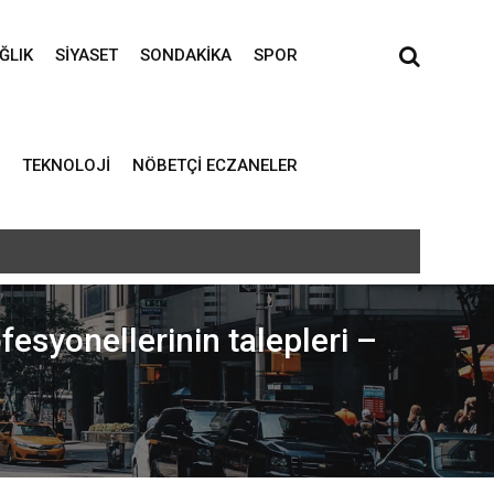
ĞLIK
SIYASET
SONDAKIKA
SPOR
TEKNOLOJI
NÖBETÇI ECZANELER
esyonellerinin talepleri –