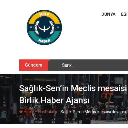
Skip
to
DÜNYA
EĞI
content
Gündem
Sarıkamış’ta hanımlara yönelik Me
Sağlık-Sen’in Meclis mesaisi
Birlik Haber Ajansı
-
-
Home
SonDakika
Sağlık-Sen’in Meclis mesaisi devam edi