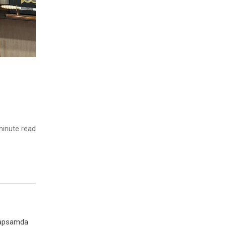
inute read
 kapsamda