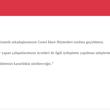
zmetli arkadaşlarımızın Genel İdare Hizmetleri sınıfına geçirilmesi,
pan çalışanlarımızın ücretleri ile ilgili iyileştirme yapılması taleplerimi
elemizi kararlılıkla sürdüreceğiz.”