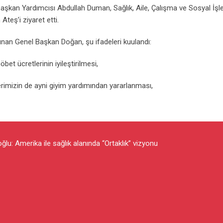
kan Yardımcısı Abdullah Duman, Sağlık, Aile, Çalışma ve Sosyal İşl
Ateş’i ziyaret etti.
unan Genel Başkan Doğan, şu ifadeleri kuulandı:
et ücretlerinin iyileştirilmesi,
rimizin de ayni giyim yardımından yararlanması,
lu: Amerika ile sağlık alanında “Ortaklık” vizyonu