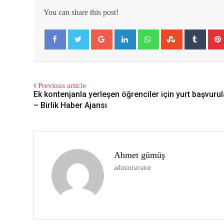
You can share this post!
Google+
LinkedIn
Whatsapp
StumbleUpon
Tumbl
Facebook
Twitter
Previous article
Ek kontenjanla yerleşen öğrenciler için yurt başvurul
– Birlik Haber Ajansı
Ahmet gümüş
administrator