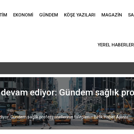
TIM
EKONOMI
GÜNDEM
KÖŞE YAZILARI
MAGAZIN
SA
YEREL HABERLER
vlid-i Nebi programı düzenlendi – Birlik Haber Ajansı
 devam ediyor: Gündem sağlık prof
yor: Gündem sağlık profesyonellerinin talepleri – Birlik Haber Ajansı