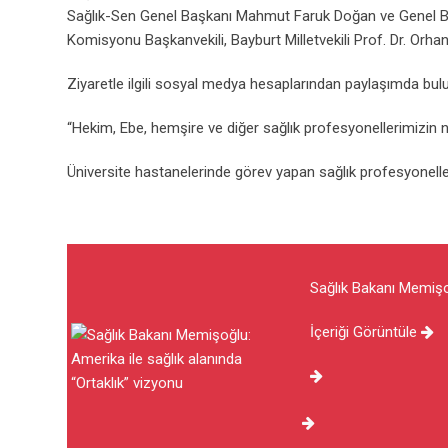
Sağlık-Sen Genel Başkanı Mahmut Faruk Doğan ve Genel Baş
Komisyonu Başkanvekili, Bayburt Milletvekili Prof. Dr. Orhan 
Ziyaretle ilgili sosyal medya hesaplarından paylaşımda bul
“Hekim, Ebe, hemşire ve diğer sağlık profesyonellerimizin nöb
Üniversite hastanelerinde görev yapan sağlık profesyonelle
Sağlık Bakanı Memişoğ
İçeriği Görüntüle