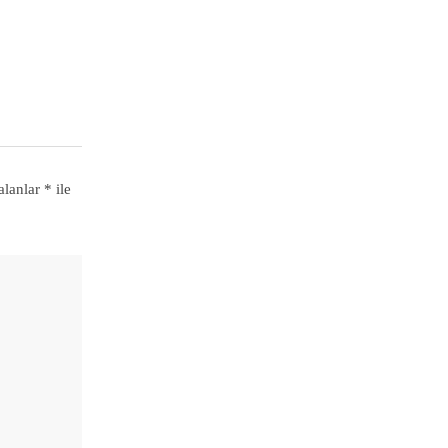
alanlar
*
ile