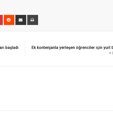
r
Pinterest
Reddit
Share
Print
via
Email
arı başladı
Ek kontenjanla yerleşen öğrenciler için yurt 
– 