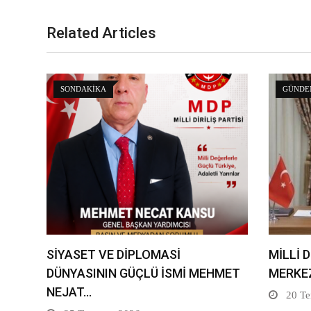
Related Articles
SONDAKIKA
GÜNDE
SİYASET VE DİPLOMASİ
MİLLİ D
DÜNYASININ GÜÇLÜ İSMİ MEHMET
MERKE
NEJAT…
20 T