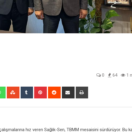
0
64
1 m
edIn
Whatsapp
StumbleUpon
Tumblr
Pinterest
Reddit
Share
Print
via
Email
n çalışmalarına hız veren Sağlık-Sen, TBMM mesaisini sürdürüyor. Bu