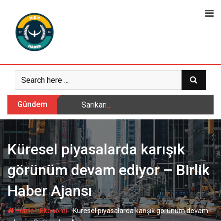
Skip
to
content
Gündem
Sarıkamış’ta hanımlara yönelik Mevlid-i 
Küresel piyasalarda karışık
görünüm devam ediyor – Birlik
Haber Ajansı
-
-
Home
Ekonomi
Küresel piyasalarda karışık görünüm devam