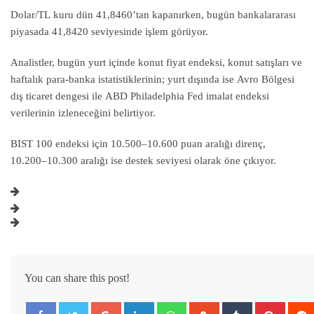
Dolar/TL kuru dün 41,8460’tan kapanırken, bugün bankalararası
piyasada 41,8420 seviyesinde işlem görüyor.
Analistler, bugün yurt içinde konut fiyat endeksi, konut satışları ve
haftalık para-banka istatistiklerinin; yurt dışında ise Avro Bölgesi
dış ticaret dengesi ile ABD Philadelphia Fed imalat endeksi
verilerinin izleneceğini belirtiyor.
BIST 100 endeksi için 10.500–10.600 puan aralığı direnç,
10.200–10.300 aralığı ise destek seviyesi olarak öne çıkıyor.
You can share this post!
Google+
LinkedIn
Whatsapp
StumbleUpon
Tumblr
Pintere