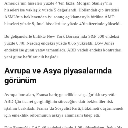
America’nın hisseleri yüzde 4’ten fazla, Morgan Stanley’nin
hisseleri ise yaklaşık yüzde 5 değerlendi. Hollandalı çip üreticisi
ASML’nin beklenenden iyi sonuç açıklamasıyla birlikte AMD
hisseleri yüzde 9, Intel hisseleri ise yüzde 4’ün üzerinde yükseldi.
Bu gelişmelerle birlikte New York Borsası’nda S&P 500 endeksi
yüzde 0,40, Nasdaq endeksi yüzde 0,66 yükseldi. Dow Jones
endeksi ise günü yatay tamamladı. ABD vadeli endeks kontratları
yeni güne hafif satıcılı başladı.
Avrupa ve Asya piyasalarında
görünüm
Avrupa borsaları, Fransa hariç genellikle satış ağırlıklı seyretti.
ABD-Çin ticaret gerginliğinin süreceğine dair beklentiler risk
iştahını baskıladı. Fransa’da Sosyalist Parti, hükümeti düşürmemek
için emeklilik reformunun askıya alınmasını talep etti.
Dün Fransa’da CAC 40 endeksi yüzde 1,99 yükselirken, İtalya’da