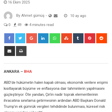
16 Ekim 2025
By
Ahmet gümüş
-
10 ay ago
0
49
4 minutes read
Google+
LinkedIn
Whatsapp
StumbleUpon
Tumblr
Pinterest
Red
Share
Print
via
Email
ANKARA –
BHA
ABD’de hükümetin halen kapalı olması, ekonomik verilere erişimi
kısıtlayarak büyüme ve enflasyona dair tahminlerin yapılmasını
güçleştiriyor. Öte yandan, Çin’in nadir toprak elementlerinin
ihracatına sınırlama getirmesinin ardından ABD Başkanı Donald
Trump’ın ek gümrük vergileri tehdidinde bulunması, küresel risk