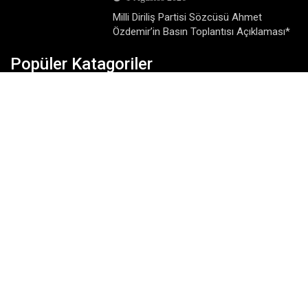
Milli Diriliş Partisi Sözcüsü Ahmet
Özdemir’in Basın Toplantısı Açıklaması*
Popüler Katagoriler
Dünya
Eğitim
Ekonomi
Gündem
Köşe Yazıları
Magazin
Siyaset
SonDakika
Spor