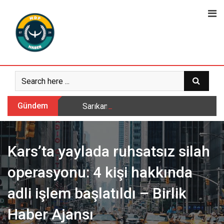
Skip
to
content
Gündem
Sarıkamış’ta hanımlara yönelik Mevlid-i 
Kars’ta yaylada ruhsatsız silah
operasyonu: 4 kişi hakkında
adli işlem başlatıldı – Birlik
Haber Ajansı