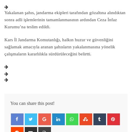
Yakalanan şahıs, jandarma ekipleri tarafından gözaltına alındıktan
sonra adli işlemlerinin tamamlanmasının ardından Ceza İnfaz
Kurumu’na teslim edildi.
Kars İl Jandarma Komutanlığı, halkın huzur ve güvenliğini
sağlamak amacıyla aranan şahısların yakalanmasına yönelik
çalışmaların kararlılıkla sürdürüleceğini belirtti.
You can share this post!
Google+
LinkedIn
Whatsapp
StumbleUpon
Tumblr
Pintere
Reddit
Share
Print