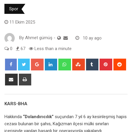
Spor
11 Ekim 2025
By
Ahmet gümüş
-
10 ay ago
0
67
Less than a minute
Google+
LinkedIn
Whatsapp
StumbleUpon
Tumblr
Pinterest
Red
Share
Print
via
Email
KARS-BHA
Hakkında
“Dolandırıcılık”
suçundan 7 yıl 6 ay kesinleşmiş hapis
cezası bulunan bir şahıs, Kağızman ilçesi mülki sınırları
içerisinde yapılan başarılı bir operasyonla yakalandı.