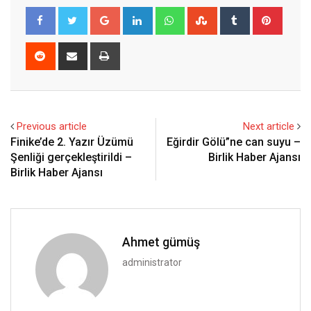
Google+
LinkedIn
Whatsapp
StumbleUpon
Tumblr
Pinter
Reddit
Share
Print
via
Email
Previous article
Next article
Finike’de 2. Yazır Üzümü
Eğirdir Gölü”ne can suyu –
Şenliği gerçekleştirildi –
Birlik Haber Ajansı
Birlik Haber Ajansı
Ahmet gümüş
administrator