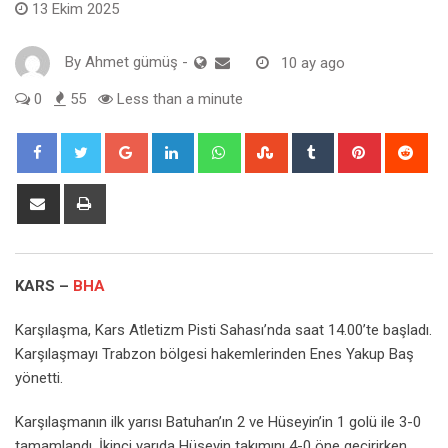
13 Ekim 2025
By
Ahmet gümüş
-
10 ay ago
0
55
Less than a minute
Google+
LinkedIn
Whatsapp
StumbleUpon
Tumblr
Pinterest
Red
Share
Print
via
Email
KARS –
BHA
Karşılaşma, Kars Atletizm Pisti Sahası’nda saat 14.00’te başladı.
Karşılaşmayı Trabzon bölgesi hakemlerinden Enes Yakup Baş
yönetti.
Karşılaşmanın ilk yarısı Batuhan’ın 2 ve Hüseyin’in 1 golü ile 3-0
tamamlandı. İkinci yarıda Hüseyin takımını 4-0 öne geçirirken