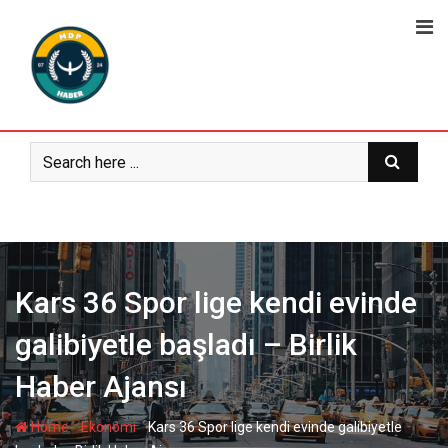
Skip
to
content
Kars 36 Spor lige kendi evinde
galibiyetle başladı – Birlik
Haber Ajansı
-
-
Home
Ekonomi
Kars 36 Spor lige kendi evinde galibiyetle