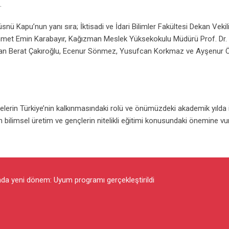
.
nü Kapu’nun yanı sıra; İktisadi ve İdari Bilimler Fakültesi Dekan Vekili
 Mehmet Emin Karabayır, Kağızman Meslek Yüksekokulu Müdürü Prof. Dr
lpaslan Berat Çakıroğlu, Ecenur Sönmez, Yusufcan Korkmaz ve Ayşenur 
elerin Türkiye’nin kalkınmasındaki rolü ve önümüzdeki akademik yılda
n bilimsel üretim ve gençlerin nitelikli eğitimi konusundaki önemine vu
nda yeni dönem: Uyum programı gerçekleştirildi