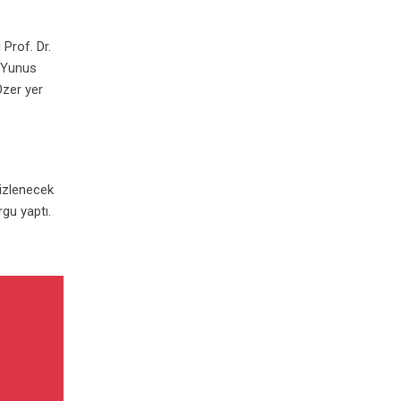
 Prof. Dr.
. Yunus
Özer yer
 izlenecek
rgu yaptı.