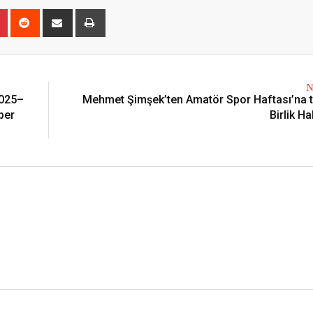
r
Pinterest
Reddit
Share
Print
via
Email
N
2025–
Mehmet Şimşek’ten Amatör Spor Haftası’na 
aber
Birlik H