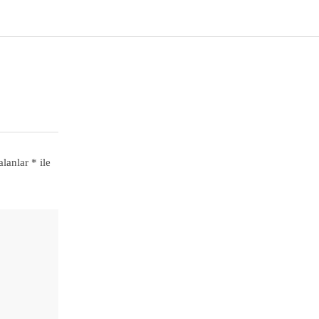
alanlar
*
ile