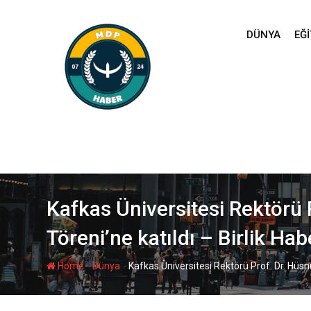
Skip
to
DÜNYA
EĞI
content
Kafkas Üniversitesi Rektörü
Töreni’ne katıldı – Birlik Hab
-
-
Home
Dünya
Kafkas Üniversitesi Rektörü Prof. Dr. Hüsn