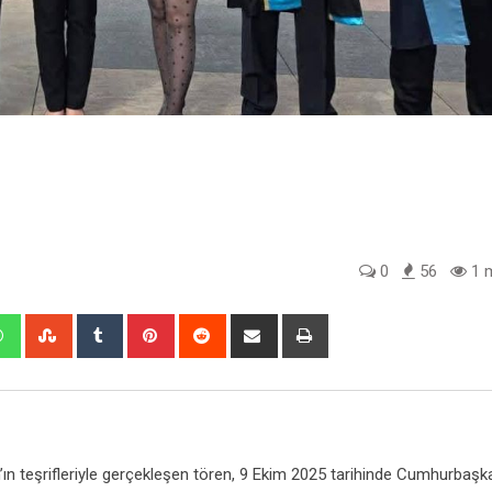
0
56
1 m
edIn
Whatsapp
StumbleUpon
Tumblr
Pinterest
Reddit
Share
Print
via
Email
 teşrifleriyle gerçekleşen tören, 9 Ekim 2025 tarihinde Cumhurbaşka