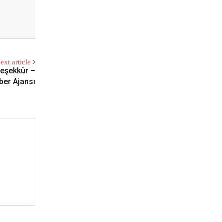
ext article
teşekkür –
aber Ajansı