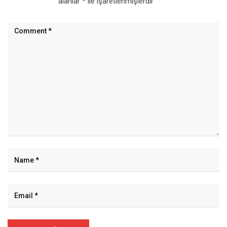
alanlar
*
ile işaretlenmişlerdir