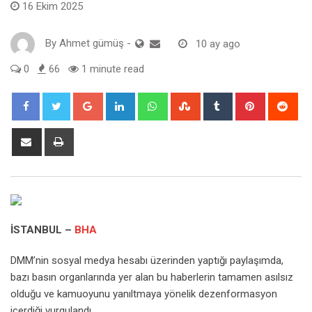
16 Ekim 2025
By
Ahmet gümüş
-
10 ay ago
0
66
1 minute read
Google+
LinkedIn
Whatsapp
StumbleUpon
Tumblr
Pinterest
Red
Share
Print
via
Email
İSTANBUL –
BHA
DMM’nin sosyal medya hesabı üzerinden yaptığı paylaşımda,
bazı basın organlarında yer alan bu haberlerin tamamen asılsız
olduğu ve kamuoyunu yanıltmaya yönelik dezenformasyon
içerdiği vurgulandı.