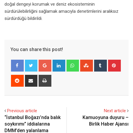
doğal dengeyi korumak ve deniz ekosisteminin
sürdürülebilirliğini sağlamak amacıyla denetimlerini aralıksız
sürdürdüğü bildirildi.
You can share this post!
Google+
LinkedIn
Whatsapp
StumbleUpon
Tumblr
Pinter
Reddit
Share
Print
via
Email
Previous article
Next article
“İstanbul Boğazı’nda balık
Kamuoyuna duyuru –
soykırımı” iddialarına
Birlik Haber Ajansı
DMM’den yalanlama