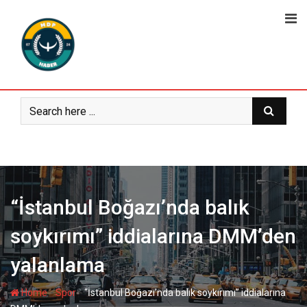
Skip
to
content
“İstanbul Boğazı’nda balık
soykırımı” iddialarına DMM’den
yalanlama
-
-
Home
Spor
“İstanbul Boğazı’nda balık soykırımı” iddialarına