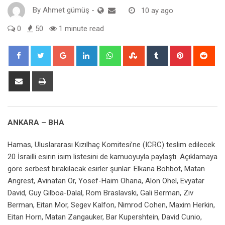
By
Ahmet gümüş
-
10 ay ago
0
50
1 minute read
Google+
LinkedIn
Whatsapp
StumbleUpon
Tumblr
Pinterest
Red
Share
Print
via
Email
ANKARA – BHA
Hamas, Uluslararası Kızılhaç Komitesi’ne (ICRC) teslim edilecek
20 İsrailli esirin isim listesini de kamuoyuyla paylaştı. Açıklamaya
göre serbest bırakılacak esirler şunlar: Elkana Bohbot, Matan
Angrest, Avinatan Or, Yosef-Haim Ohana, Alon Ohel, Evyatar
David, Guy Gilboa-Dalal, Rom Braslavski, Gali Berman, Ziv
Berman, Eitan Mor, Segev Kalfon, Nimrod Cohen, Maxim Herkin,
Eitan Horn, Matan Zangauker, Bar Kupershtein, David Cunio,