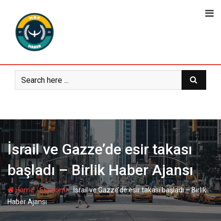
Skip
to
content
İsrail ve Gazze’de esir takası
başladı – Birlik Haber Ajansı
-
-
Home
Ekonomi
İsrail ve Gazze’de esir takası başladı – Birlik
Haber Ajansı