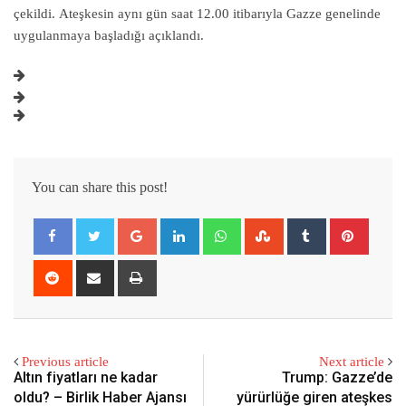
çekildi. Ateşkesin aynı gün saat 12.00 itibarıyla Gazze genelinde
uygulanmaya başladığı açıklandı.
You can share this post!
Google+
LinkedIn
Whatsapp
StumbleUpon
Tumblr
Pintere
Reddit
Share
Print
via
Email
Previous article
Next article
Altın fiyatları ne kadar
Trump: Gazze’de
oldu? – Birlik Haber Ajansı
yürürlüğe giren ateşkes