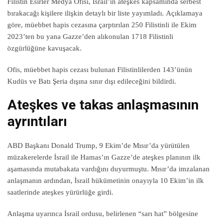
Filistin Esirler Medya Ofisi, İsrail’in ateşkes kapsamında serbest
bırakacağı kişilere ilişkin detaylı bir liste yayımladı. Açıklamaya
göre, müebbet hapis cezasına çarptırılan 250 Filistinli ile Ekim
2023’ten bu yana Gazze’den alıkonulan 1718 Filistinli
özgürlüğüne kavuşacak.
Ofis, müebbet hapis cezası bulunan Filistinlilerden 143’ünün
Kudüs ve Batı Şeria dışına sınır dışı edileceğini bildirdi.
Ateşkes ve takas anlaşmasının
ayrıntıları
ABD Başkanı Donald Trump, 9 Ekim’de Mısır’da yürütülen
müzakerelerde İsrail ile Hamas’ın Gazze’de ateşkes planının ilk
aşamasında mutabakata vardığını duyurmuştu. Mısır’da imzalanan
anlaşmanın ardından, İsrail hükümetinin onayıyla 10 Ekim’in ilk
saatlerinde ateşkes yürürlüğe girdi.
Anlaşma uyarınca İsrail ordusu, belirlenen “sarı hat” bölgesine