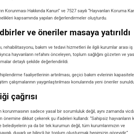
arın Korunması Hakkında Kanun” ve 7527 sayılı “Hayvanları Koruma K
tmelikleri kapsamında yapılan değerlendirmeler oluşturdu.
dbirler ve öneriler masaya yatırıldı
ehabilitasyonu, bakım ve tedavi hizmetleri ile ilgili kurumlar arası iş b
Ayrıca hayvanların refahını önceleyen, toplum sağlığını gözeten ve yas
lar detaylı şekilde değerlendirildi.
hiplendirme faaliyetlerinin artırılması, geçici bakım evlerinin kapasitele
itim çalışmalarının yaygınlaştırılması konularında yeni öneriler sunuldu
iği çağrısı
ın korunmasının sadece yasal bir sorumluluk değil, aynı zamanda vicda
 önemine dikkat çekerek şu ifadeleri kullandı: “Sahipsiz hayvanların
belediyelerin ya da bir tek kurumun değil, tüm kurumlarımızın ve
gılı, duyarlı ve bilinçli bir toplum oluşturmak hepimizin görevidir.”