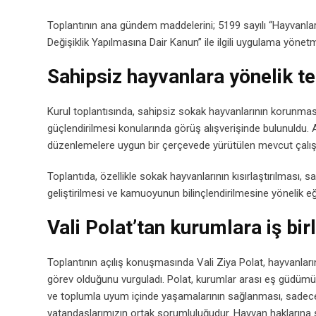
Toplantının ana gündem maddelerini; 5199 sayılı “Hayvanl
Değişiklik Yapılmasına Dair Kanun” ile ilgili uygulama yöne
Sahipsiz hayvanlara yönelik te
Kurul toplantısında, sahipsiz sokak hayvanlarının korunması, r
güçlendirilmesi konularında görüş alışverişinde bulunuldu. 
düzenlemelere uygun bir çerçevede yürütülen mevcut çalışma
Toplantıda, özellikle sokak hayvanlarının kısırlaştırılması, sa
geliştirilmesi ve kamuoyunun bilinçlendirilmesine yönelik eğ
Vali Polat’tan kurumlara iş birl
Toplantının açılış konuşmasında Vali Ziya Polat, hayvanlar
görev olduğunu vurguladı. Polat, kurumlar arası eş güdümün
ve toplumla uyum içinde yaşamalarının sağlanması, sadece 
vatandaşlarımızın ortak sorumluluğudur. Hayvan haklarına say