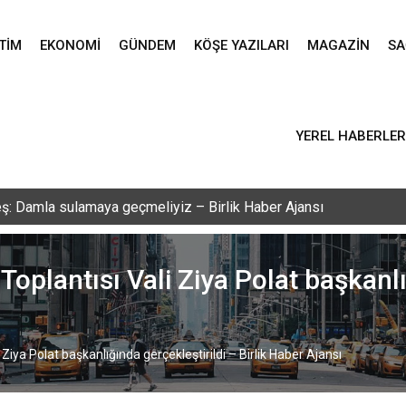
TIM
EKONOMI
GÜNDEM
KÖŞE YAZILARI
MAGAZIN
SA
YEREL HABERLER
vlid-i Nebi programı düzenlendi – Birlik Haber Ajansı
oplantısı Vali Ziya Polat başkanlığ
 Ziya Polat başkanlığında gerçekleştirildi – Birlik Haber Ajansı