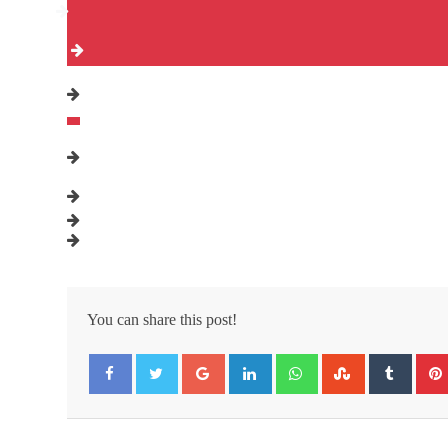
You can share this post!
Google+
LinkedIn
Whatsapp
StumbleUpon
Tumbl
Facebook
Twitter