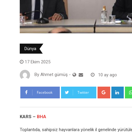
Dünya
17 Ekim 2025
By
Ahmet gümüş
-
10 ay ago
Google+
Link
Facebook
Twitter
KARS –
BHA
Toplantıda, sahipsiz hayvanlara yönelik il genelinde yürütüle