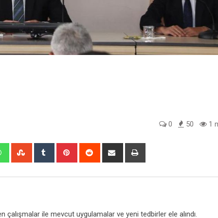
0
50
1 m
edIn
Whatsapp
StumbleUpon
Tumblr
Pinterest
Reddit
Share
Print
via
Email
n çalışmalar ile mevcut uygulamalar ve yeni tedbirler ele alındı.