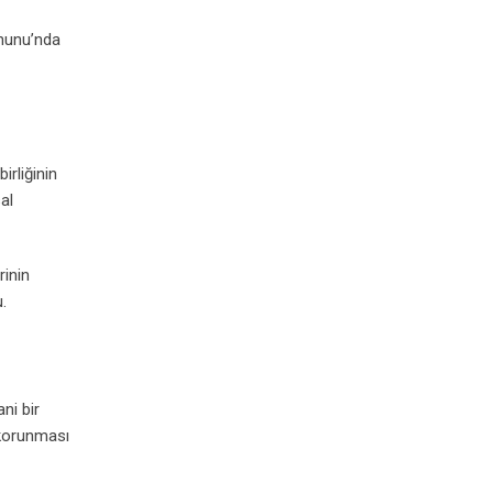
anunu’nda
irliğinin
al
rinin
.
ni bir
 korunması