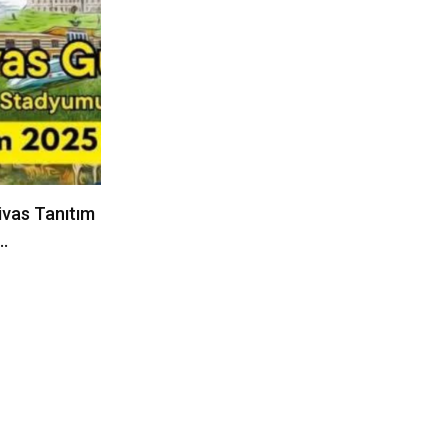
ivas Tanıtım
r…