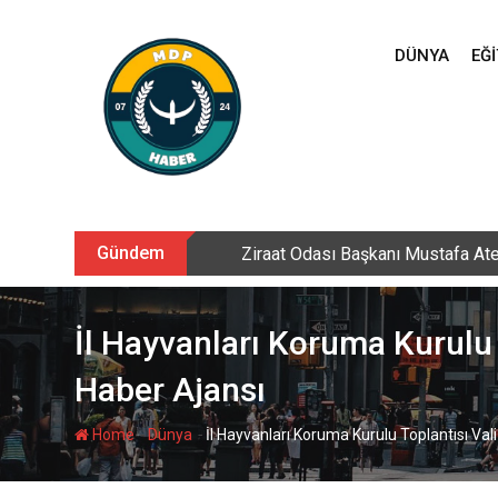
Skip
to
DÜNYA
EĞI
content
Gündem
Sarıkamış’ta hanımlara yönelik Me
İl Hayvanları Koruma Kurulu T
Haber Ajansı
-
-
Home
Dünya
İl Hayvanları Koruma Kurulu Toplantısı Vali