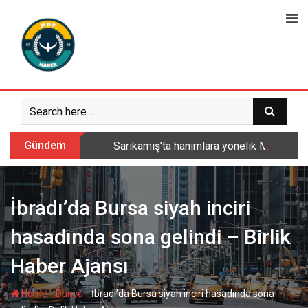
Skip
to
content
Gündem
Sarıkamış’ta hanımlara yönelik Mevlid-i 
İbradı’da Bursa siyah inciri
hasadında sona gelindi – Birlik
Haber Ajansı
-
-
Home
Dünya
İbradı’da Bursa siyah inciri hasadında sona