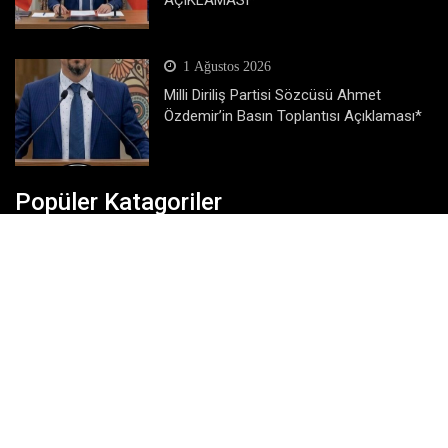
1 Ağustos 2026
Milli Diriliş Partisi Sözcüsü Ahmet
Özdemir’in Basın Toplantısı Açıklaması*
Popüler Katagoriler
Dünya
Eğitim
Ekonomi
Gündem
Köşe Yazıları
Magazin
Siyaset
SonDakika
Spor