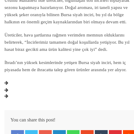
Ürünlü Mahallesi’nde üreticiler, olgunlaşan son incirleri toplayarak
sezonu kapatmaya hazırlanıyor. Doğal aroması, iri taneli yapısı ve
yüksek şeker oranıyla bilinen Bursa siyah inciri, bu yıl da bölge
halkının en önemli geçim kaynaklarından biri olmaya devam etti.
Üreticiler, hava şartlarına rağmen verimden memnun olduklarını
belirterek, “İncirlerimiz tamamen doğal koşullarda yetişiyor. Bu yıl
hasat biraz gecikti ama ürün kalitesi yine çok iyi” dedi.
İbradı’nın yüksek kesimlerinde yetişen Bursa siyah inciri, hem iç
piyasada hem de ihracatta talep gören ürünler arasında yer alıyor.
You can share this post!
Google+
LinkedIn
Whatsapp
StumbleUpon
Tumblr
Pintere