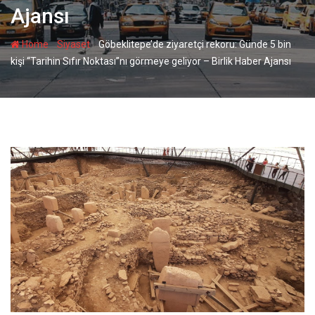
Ajansı
-
-
Home
Siyaset
Göbeklitepe’de ziyaretçi rekoru: Günde 5 bin
kişi “Tarihin Sıfır Noktası”nı görmeye geliyor – Birlik Haber Ajansı