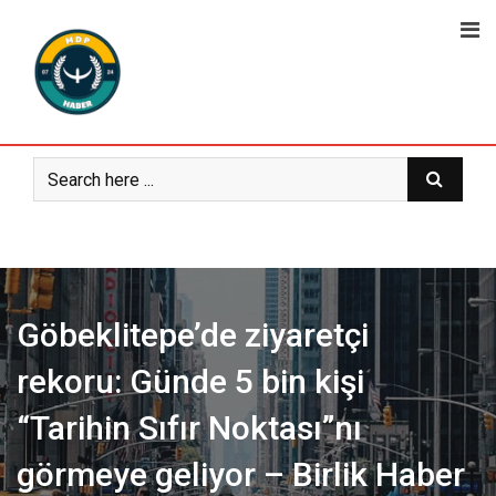
Skip
to
content
Göbeklitepe’de ziyaretçi
rekoru: Günde 5 bin kişi
“Tarihin Sıfır Noktası”nı
görmeye geliyor – Birlik Haber