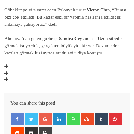
Göbeklitepe’yi ziyaret eden Polonyalı turist
Victor Ches
, “Burası
bizi çok etkiledi. Bu kadar eski bir yapının nasıl inşa edildiğini
anlamaya çalışıyoruz,” dedi.
Almanya’dan gelen gurbetçi
Samira Ceylan
ise “Uzun süredir
görmek istiyorduk, gerçekten büyüleyici bir yer. Devam eden
kazıları görmek bizi ayrıca mutlu etti,” diye konuştu.
You can share this post!
Google+
LinkedIn
Whatsapp
StumbleUpon
Tumblr
Pintere
Reddit
Share
Print
via