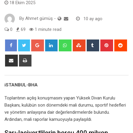
18 Ekim 2025
By
Ahmet gümüş
-
10 ay ago
0
69
1 minute read
Google+
LinkedIn
Whatsapp
StumbleUpon
Tumblr
Pinterest
Red
Share
Print
via
Email
iSTANBUL-BHA
Toplantının açılış konuşmasını yapan Yüksek Divan Kurulu
Başkanı, kulübün son dönemdeki mali durumu, sportif hedefleri
ve yönetim anlayışına dair değerlendirmelerde bulundu.
Ardından, mali raporlar kamuoyuyla paylaşıldı.
Sarı-lacivertlilerin borcu 400 milyon