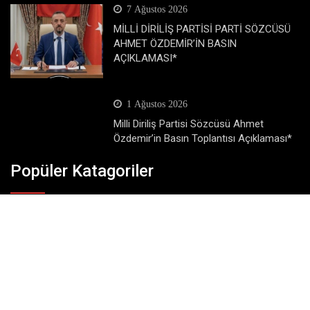
7 Ağustos 2026
MİLLİ DİRİLİŞ PARTİSİ PARTİ SÖZCÜSÜ
AHMET ÖZDEMİR’İN BASIN
AÇIKLAMASI*
1 Ağustos 2026
Milli Diriliş Partisi Sözcüsü Ahmet
Özdemir’in Basın Toplantısı Açıklaması*
Popüler Katagoriler
Dünya
Eğitim
Ekonomi
Gündem
Köşe Yazıları
Magazin
Siyaset
SonDakika
Spor