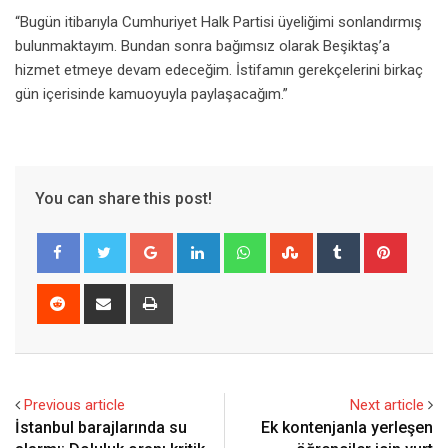
“Bugün itibarıyla Cumhuriyet Halk Partisi üyeliğimi sonlandırmış
bulunmaktayım. Bundan sonra bağımsız olarak Beşiktaş’a
hizmet etmeye devam edeceğim. İstifamın gerekçelerini birkaç
gün içerisinde kamuoyuyla paylaşacağım.”
You can share this post!
Google+
LinkedIn
Whatsapp
StumbleUpon
Tumblr
Pinter
Reddit
Share
Print
via
Email
Previous article
Next article
İstanbul barajlarında su
Ek kontenjanla yerleşen