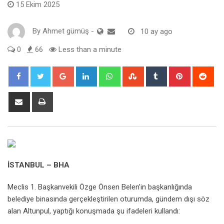
15 Ekim 2025
By
Ahmet gümüş
-
10 ay ago
0
66
Less than a minute
Google+
LinkedIn
Whatsapp
StumbleUpon
Tumblr
Pinterest
Red
Share
Print
via
Email
İSTANBUL – BHA
Meclis 1. Başkanvekili Özge Önsen Belen’in başkanlığında
belediye binasında gerçekleştirilen oturumda, gündem dışı söz
alan Altunpul, yaptığı konuşmada şu ifadeleri kullandı: