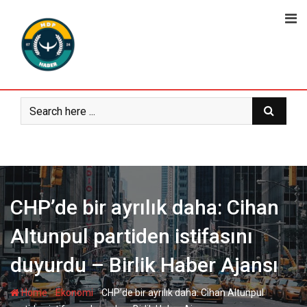
Skip
to
content
CHP’de bir ayrılık daha: Cihan
Altunpul partiden istifasını
duyurdu – Birlik Haber Ajansı
-
-
Home
Ekonomi
CHP’de bir ayrılık daha: Cihan Altunpul