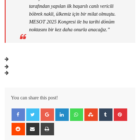
tarafından yapılan ilk başarılı canlı vericili
böbrek nakli, ülkemiz için bir milat olmuştu.
MESOT 2025 Kongresi ile bu tarihi dönüm
noktasını bir kez daha onurla anacağız.”
You can share this post!
Google+
LinkedIn
Whatsapp
StumbleUpon
Tumblr
Pintere
Reddit
Share
Print
via
Email