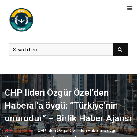
Skip
to
content
CHP lideri Özgür Özel’den
Haberal’a övgü: “Türkiye’nin
onurudur” – Birlik Haber Ajansı
-
-
Home
Spor
CHP lideri Özgür Özel’den Haberal’a övgü: