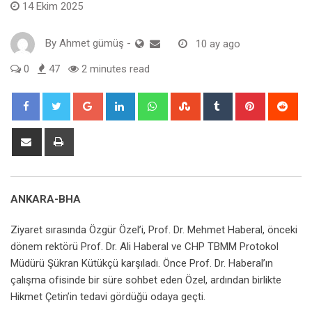
14 Ekim 2025
By
Ahmet gümüş
-
10 ay ago
0
47
2 minutes read
Google+
LinkedIn
Whatsapp
StumbleUpon
Tumblr
Pinterest
Red
Share
Print
via
Email
ANKARA-BHA
Ziyaret sırasında Özgür Özel’i, Prof. Dr. Mehmet Haberal, önceki
dönem rektörü Prof. Dr. Ali Haberal ve CHP TBMM Protokol
Müdürü Şükran Kütükçü karşıladı. Önce Prof. Dr. Haberal’ın
çalışma ofisinde bir süre sohbet eden Özel, ardından birlikte
Hikmet Çetin’in tedavi gördüğü odaya geçti.