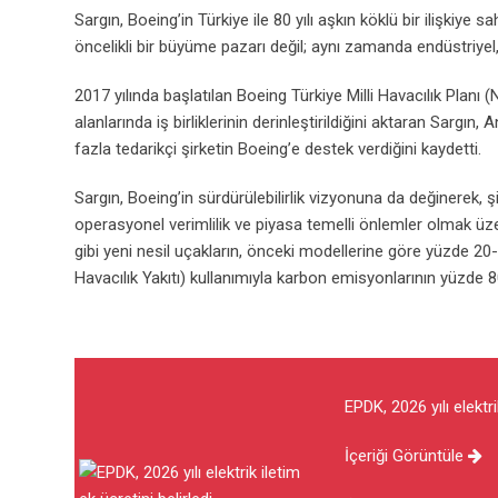
Sargın, Boeing’in Türkiye ile 80 yılı aşkın köklü bir ilişkiye
öncelikli bir büyüme pazarı değil; aynı zamanda endüstriyel, 
2017 yılında başlatılan Boeing Türkiye Milli Havacılık Planı (N
alanlarında iş birliklerinin derinleştirildiğini aktaran Sargın
fazla tedarikçi şirketin Boeing’e destek verdiğini kaydetti.
Sargın, Boeing’in sürdürülebilirlik vizyonuna da değinerek, şirke
operasyonel verimlilik ve piyasa temelli önlemler olmak üze
gibi yeni nesil uçakların, önceki modellerine göre yüzde 20-3
Havacılık Yakıtı) kullanımıyla karbon emisyonlarının yüzde 80’
EPDK, 2026 yılı elektri
İçeriği Görüntüle