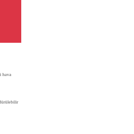
li hava
ürülebilir