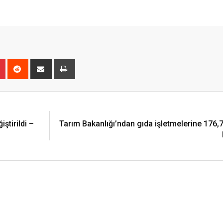
r
Pinterest
Reddit
Share
Print
via
Email
tirildi –
Tarım Bakanlığı’ndan gıda işletmelerine 176,