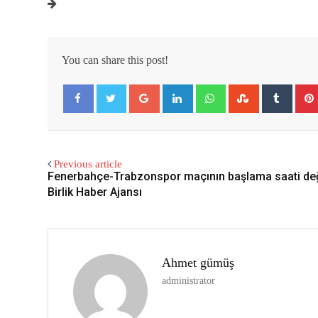
You can share this post!
Google+
LinkedIn
Whatsapp
StumbleUpon
Tumbl
Facebook
Twitter
Previous article
Fenerbahçe-Trabzonspor maçının başlama saati değiş
Birlik Haber Ajansı
Ahmet gümüş
administrator