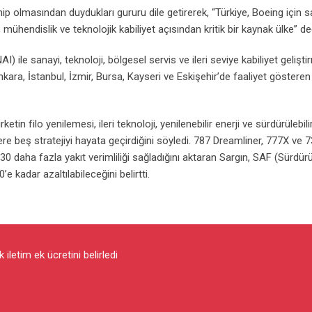
 sahip olmasından duydukları gururu dile getirerek, “Türkiye, Boeing için
mühendislik ve teknolojik kabiliyet açısından kritik bir kaynak ülke” de
AI) ile sanayi, teknoloji, bölgesel servis ve ileri seviye kabiliyet gelişt
, Ankara, İstanbul, İzmir, Bursa, Kayseri ve Eskişehir’de faaliyet göstere
tin filo yenilemesi, ileri teknoloji, yenilenebilir enerji ve sürdürülebilir
re beş stratejiyi hayata geçirdiğini söyledi. 787 Dreamliner, 777X ve
0 daha fazla yakıt verimliliği sağladığını aktaran Sargın, SAF (Sürdürül
e kadar azaltılabileceğini belirtti.
k iletim ek ücretini belirledi