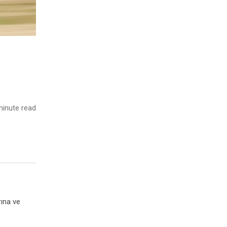
inute read
rına ve