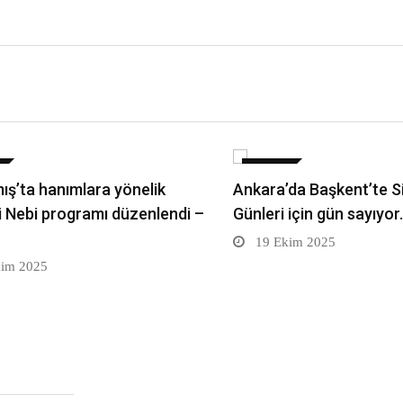
DÜNYA
ış’ta hanımlara yönelik
Ankara’da Başkent’te S
i Nebi programı düzenlendi –
Günleri için gün sayıyo
19 Ekim 2025
im 2025