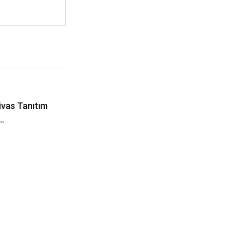
ivas Tanıtım
r…