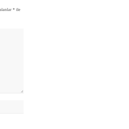
alanlar
*
ile