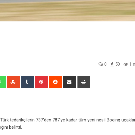
0
50
1 m
edIn
Whatsapp
StumbleUpon
Tumblr
Pinterest
Reddit
Share
Print
via
Email
ürk tedarikçilerin 737’den 787’ye kadar tüm yeni nesil Boeing uçakla
nı belirtti.