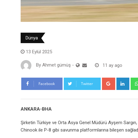
Dünya
13 Eylül 2025
By
Ahmet gümüş
-
11 ay ago
Google+
Link
Facebook
Twitter
ANKARA-BHA
Şirketin Türkiye ve Orta Asya Genel Müdürü Ayşem Sargın, T
Chinook ile P-8 gibi savunma platformlarına bileşen sağladığı