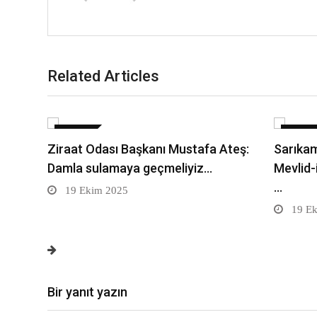
Related Articles
DÜNYA
DÜNYA
Ziraat Odası Başkanı Mustafa Ateş:
Sarıkam
Damla sulamaya geçmeliyiz…
Mevlid-
…
19 Ekim 2025
19 Ek
Bir yanıt yazın