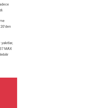
 sadece
di.
irme
n 20’den
 yakıtlar,
 737 MAX
ebilir