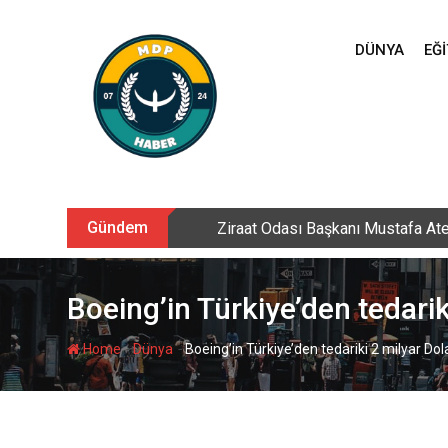
Skip
to
DÜNYA
EĞI
content
Gündem
Sarıkamış’ta hanımlara yönelik Me
Boeing’in Türkiye’den tedarik
-
-
Home
Dünya
Boeing’in Türkiye’den tedariki 2 milyar Dola