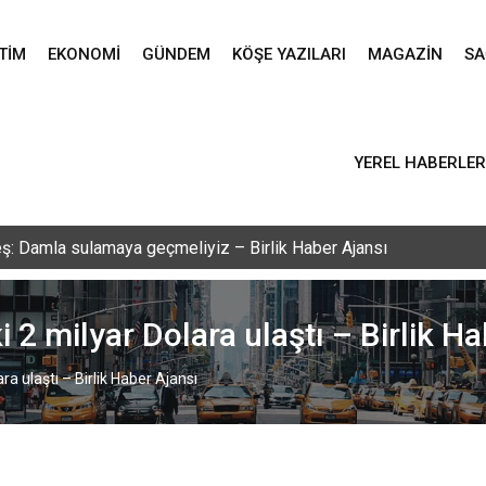
TIM
EKONOMI
GÜNDEM
KÖŞE YAZILARI
MAGAZIN
SA
YEREL HABERLER
vlid-i Nebi programı düzenlendi – Birlik Haber Ajansı
i 2 milyar Dolara ulaştı – Birlik H
ra ulaştı – Birlik Haber Ajansı