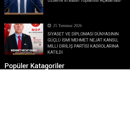
Özdemir’in Basın Toplantısı Açıklaması*
25 Temmuz 2026
SİYASET VE DİPLOMASİ DÜNYASININ
GÜÇLÜ İSMİ MEHMET NEJAT KANSU,
MİLLİ DİRİLİŞ PARTİSİ KADROLARINA
KATILDI
Popüler Katagoriler
Dünya
Eğitim
Ekonomi
Gündem
Köşe Yazıları
Magazin
Siyaset
SonDakika
Spor