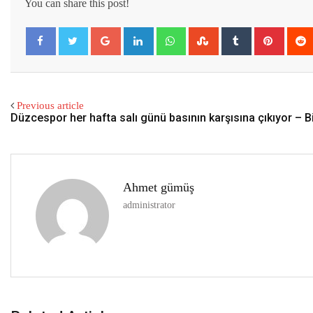
You can share this post!
Google+
LinkedIn
Whatsapp
StumbleUpon
Tumblr
Pintere
Previous article
Düzcespor her hafta salı günü basının karşısına çıkıyor – Bi
Ahmet gümüş
administrator