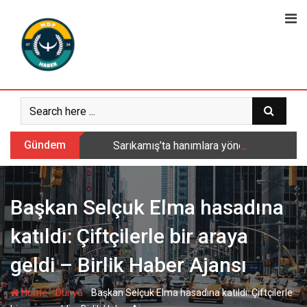
Skip
to
content
Gündem
Sarıkamış’ta hanımlara yönelik Mevlid-i 
Başkan Selçuk Elma hasadına
katıldı: Çiftçilerle bir araya
geldi – Birlik Haber Ajansı
-
-
Home
Dünya
Başkan Selçuk Elma hasadına katıldı: Çiftçilerle