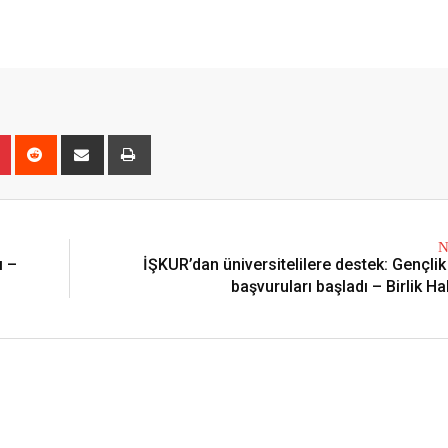
r
Pinterest
Reddit
Share
Print
via
Email
N
ı –
İŞKUR’dan üniversitelilere destek: Gençli
başvuruları başladı – Birlik H