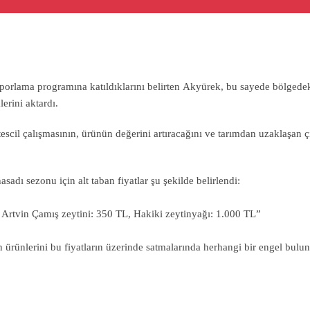
porlama programına katıldıklarını belirten Akyürek, bu sayede bölgede
lerini aktardı.
tescil çalışmasının, ürünün değerini artıracağını ve tarımdan uzaklaşan çi
dı sezonu için alt taban fiyatlar şu şekilde belirlendi:
L, Artvin Çamış zeytini: 350 TL, Hakiki zeytinyağı: 1.000 TL”
rin ürünlerini bu fiyatların üzerinde satmalarında herhangi bir engel bul