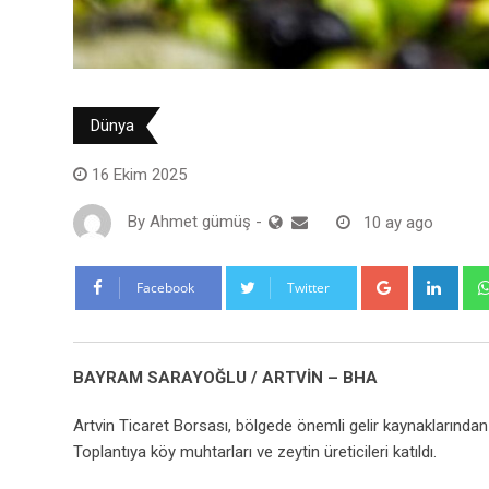
Dünya
16 Ekim 2025
By
Ahmet gümüş
-
10 ay ago
Google+
Link
Facebook
Twitter
BAYRAM SARAYOĞLU / ARTVİN – BHA
Artvin Ticaret Borsası, bölgede önemli gelir kaynaklarından 
Toplantıya köy muhtarları ve zeytin üreticileri katıldı.