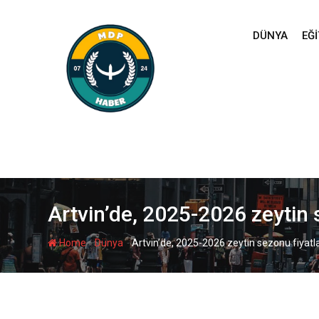
Skip
to
DÜNYA
EĞI
content
Artvin’de, 2025-2026 zeytin s
-
-
Home
Dünya
Artvin’de, 2025-2026 zeytin sezonu fiyatlar