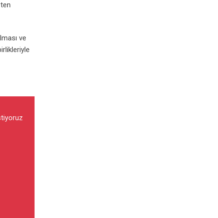
şten
ılması ve
rlikleriyle
stiyoruz