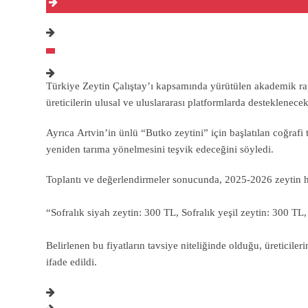
Türkiye Zeytin Çalıştay’ı kapsamında yürütülen akademik ra
üreticilerin ulusal ve uluslararası platformlarda desteklenecek
Ayrıca Artvin’in ünlü “Butko zeytini” için başlatılan coğrafi 
yeniden tarıma yönelmesini teşvik edeceğini söyledi.
Toplantı ve değerlendirmeler sonucunda, 2025-2026 zeytin hasa
“Sofralık siyah zeytin: 300 TL, Sofralık yeşil zeytin: 300 T
Belirlenen bu fiyatların tavsiye niteliğinde olduğu, üreticile
ifade edildi.