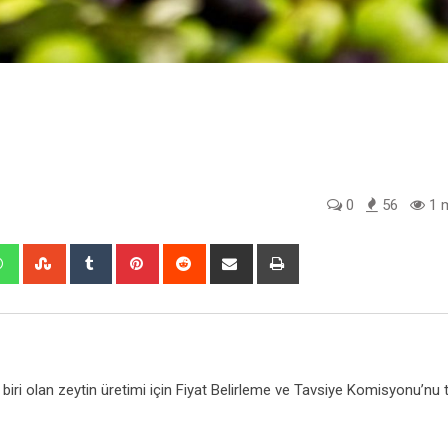
0
56
1 m
edIn
Whatsapp
StumbleUpon
Tumblr
Pinterest
Reddit
Share
Print
via
Email
biri olan zeytin üretimi için Fiyat Belirleme ve Tavsiye Komisyonu’nu t