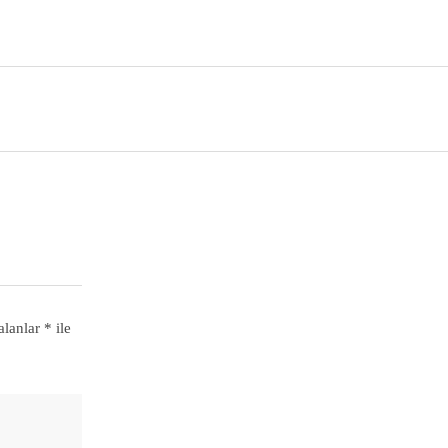
alanlar
*
ile