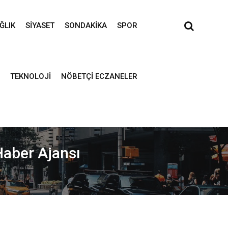
ĞLIK
SIYASET
SONDAKIKA
SPOR
TEKNOLOJI
NÖBETÇI ECZANELER
 Haber Ajansı