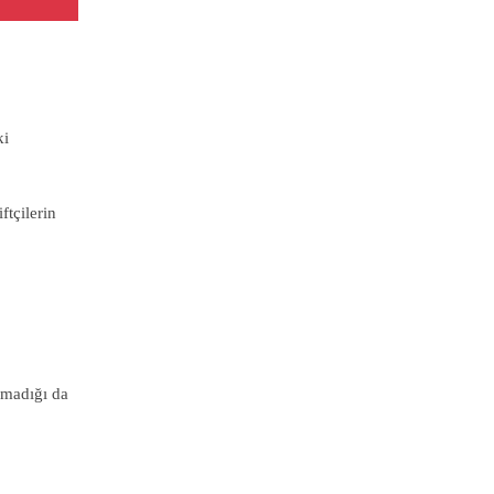
ki
ftçilerin
unmadığı da