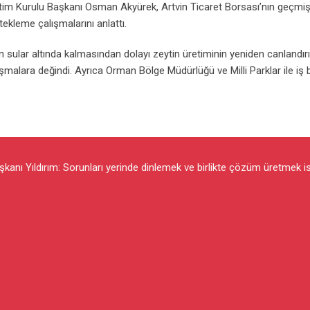
etim Kurulu Başkanı Osman Akyürek, Artvin Ticaret Borsası’nın geçmi
ekleme çalışmalarını anlattı.
n sular altında kalmasından dolayı zeytin üretiminin yeniden canlandır
lışmalara değindi. Ayrıca Orman Bölge Müdürlüğü ve Milli Parklar ile iş bi
kanı Yıldırım: Sorunları yerinde dinlemek ve birlikte çözüm üretmek i