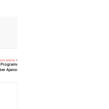
ext article
k Programı
aber Ajansı