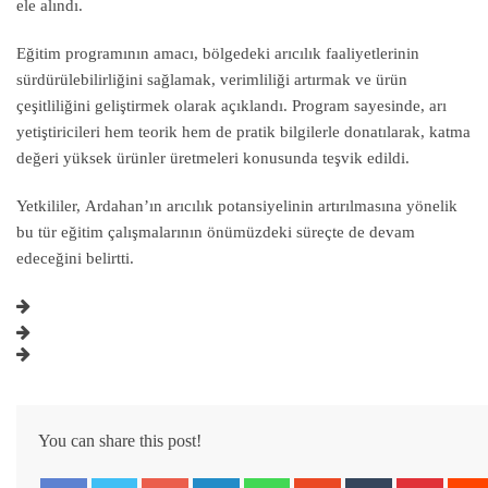
ele alındı.
Eğitim programının amacı, bölgedeki arıcılık faaliyetlerinin
sürdürülebilirliğini sağlamak, verimliliği artırmak ve ürün
çeşitliliğini geliştirmek olarak açıklandı. Program sayesinde, arı
yetiştiricileri hem teorik hem de pratik bilgilerle donatılarak, katma
değeri yüksek ürünler üretmeleri konusunda teşvik edildi.
Yetkililer, Ardahan’ın arıcılık potansiyelinin artırılmasına yönelik
bu tür eğitim çalışmalarının önümüzdeki süreçte de devam
edeceğini belirtti.
You can share this post!
Google+
LinkedIn
Whatsapp
StumbleUpon
Tumblr
Pintere