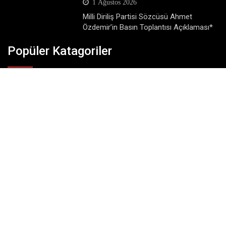
1 Ağustos 2026
Milli Diriliş Partisi Sözcüsü Ahmet
Özdemir’in Basın Toplantısı Açıklaması*
Popüler Katagoriler
Dünya
Eğitim
Ekonomi
Gündem
Köşe Yazıları
Magazin
Siyaset
SonDakika
Spor