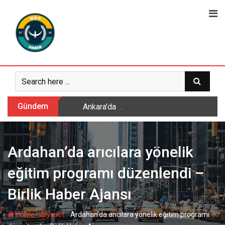
Skip
to
content
Gündem
Ankara’da Başkent’te Sivas Tanıtım Günler
Ardahan’da arıcılara yönelik
eğitim programı düzenlendi –
Birlik Haber Ajansı
-
-
Home
Siyaset
Ardahan’da arıcılara yönelik eğitim programı