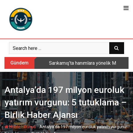
Skip
to
content
Gündem
Sarıkamış’ta hanımlara yönelik Mevlid-i 
Antalya’da 197 milyon euroluk
yatırım vurgunu: 5 tutuklama –
Birlik Haber Ajansı
-
-
Home
Dünya
Antalya’da 197 milyon euroluk yatırım vurgunu: