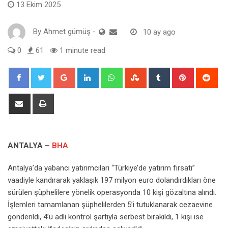
13 Ekim 2025
By
Ahmet gümüş
-
10 ay ago
0
61
1 minute read
Google+
LinkedIn
Whatsapp
StumbleUpon
Tumblr
Pinterest
Red
Share
Print
via
Email
ANTALYA –
BHA
Antalya’da yabancı yatırımcıları “Türkiye’de yatırım fırsatı”
vaadiyle kandırarak yaklaşık 197 milyon euro dolandırdıkları öne
sürülen şüphelilere yönelik operasyonda 10 kişi gözaltına alındı.
İşlemleri tamamlanan şüphelilerden 5’i tutuklanarak cezaevine
gönderildi, 4’ü adli kontrol şartıyla serbest bırakıldı, 1 kişi ise