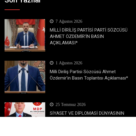
7 Ağustos 2026
MİLLİ DİRİLİŞ PARTİSİ PARTİ SÖZCÜSÜ
AHMET ÖZDEMİR’İN BASIN
AÇIKLAMASI*
1 Ağustos 2026
Milli Diriliş Partisi Sözcüsü Ahmet
Özdemir’in Basın Toplantısı Açıklaması*
25 Temmuz 2026
SİYASET VE DİPLOMASİ DÜNYASININ
GÜÇLÜ İSMİ MEHMET NEJAT KANSU,
MİLLİ DİRİLİŞ PARTİSİ KADROLARINA
KATILDI