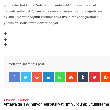
Şüpheliler hakkında “nitelikli dolandırıcılık”, “resmî ve özel
belgede sahtecilik”, “suçtan kaynaklanan mal varlığı değerlerini
aklama” ve “suç örgütü kurmak veya üye olmak” suçlarından
yürütülen soruşturma devam ediyor.
You can share this post!
Google+
LinkedIn
Whatsapp
StumbleUpon
Tumblr
Pintere
Previous article
Antalya’da 197 milyon euroluk yatırım vurgunu: 5 tutuklama 