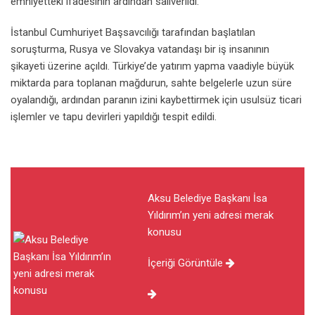
emniyetteki ifadesinin ardından salıverildi.
İstanbul Cumhuriyet Başsavcılığı tarafından başlatılan
soruşturma, Rusya ve Slovakya vatandaşı bir iş insanının
şikayeti üzerine açıldı. Türkiye’de yatırım yapma vaadiyle büyük
miktarda para toplanan mağdurun, sahte belgelerle uzun süre
oyalandığı, ardından paranın izini kaybettirmek için usulsüz ticari
işlemler ve tapu devirleri yapıldığı tespit edildi.
Aksu Belediye Başkanı İsa
Yıldırım’ın yeni adresi merak
konusu
İçeriği Görüntüle