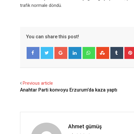
trafik normale döndü.
You can share this post!
Google+
LinkedIn
Whatsapp
StumbleUpo
Tumbl
Facebook
Twitter
Previous article
Anahtar Parti konvoyu Erzurum’da kaza yaptı
Ahmet gümüş