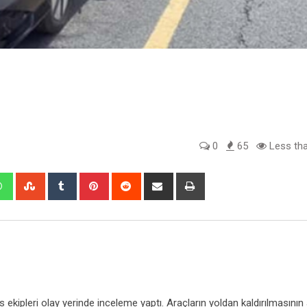
0
65
Less tha
edIn
Whatsapp
StumbleUpon
Tumblr
Pinterest
Reddit
Share
Print
via
Email
s ekipleri olay yerinde inceleme yaptı. Araçların yoldan kaldırılmasının