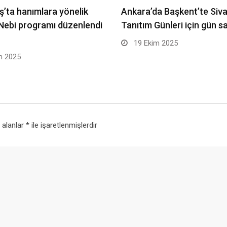
ş’ta hanımlara yönelik
Ankara’da Başkent’te Siv
 Nebi programı düzenlendi
Tanıtım Günleri için gün s
19 Ekim 2025
m 2025
i alanlar
*
ile işaretlenmişlerdir