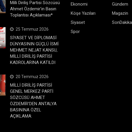
Milli Diriliş Partisi Sözcüsü
Ekonomi
Gündem
Ahmet Özdemir’in Basın
Köşe Yazıları
Magazin
Toplantısı Açıklaması*
Siyaset
SonDakika
25 Temmuz 2026
Spor
SİYASET VE DİPLOMASİ
DÜNYASININ GÜÇLÜ İSMİ
MEHMET NEJAT KANSU,
MİLLİ DİRİLİŞ PARTİSİ
KADROLARINA KATILDI
20 Temmuz 2026
MİLLİ DİRİLİŞ PARTİSİ
GENEL MERKEZ PARTİ
SÖZCÜSÜ AHMET
ÖZDEMİR’DEN ANTALYA
BASININA ÖZEL
AÇIKLAMA: