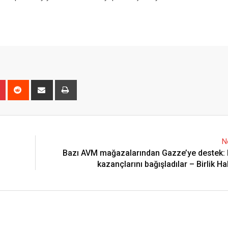
n
r
Pinterest
Reddit
Share
Print
via
Email
N
Bazı AVM mağazalarından Gazze’ye destek: 
kazançlarını bağışladılar – Birlik H