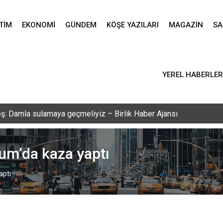
TIM
EKONOMI
GÜNDEM
KÖŞE YAZILARI
MAGAZIN
SA
YEREL HABERLER
ş: Damla sulamaya geçmeliyiz – Birlik Haber Ajansı
um’da kaza yaptı
aptı