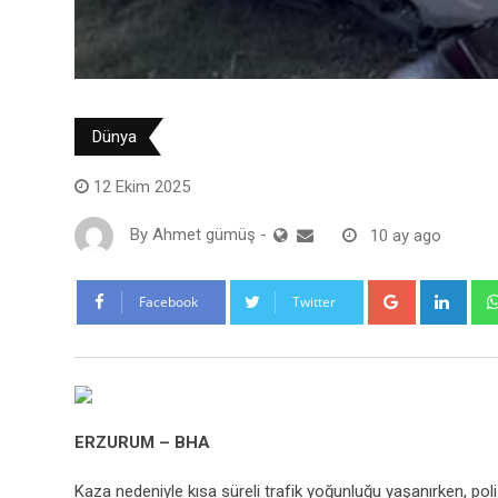
Dünya
12 Ekim 2025
By
Ahmet gümüş
-
10 ay ago
Google+
Link
Facebook
Twitter
ERZURUM – BHA
Kaza nedeniyle kısa süreli trafik yoğunluğu yaşanırken, poli