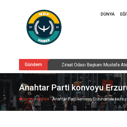
Skip
to
DÜNYA
EĞI
content
Gündem
Ziraat Odası Başkanı Mustafa Ate
Anahtar Parti konvoyu Erzur
-
-
Home
Dünya
Anahtar Parti konvoyu Erzurum’da kaza y