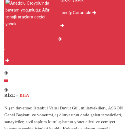
geçici yasak
İçeriği Görüntüle
RİZE –
BHA
Nişan davetine; İstanbul Valisi Davut Gül, milletvekilleri, ASKON
Genel Başkanı ve yönetimi, iş dünyasının önde gelen temsilcileri,
sanayiciler, sivil toplum kuruluşlarının yöneticileri ve cemiyet
hayatının seçkin isimleri katıldı. Kokteyl ve akşam yemeği