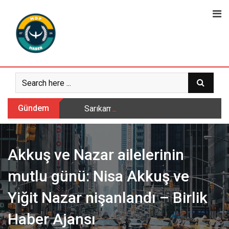
Skip
to
content
Gündem
Sarıkamış’ta hanımlara yönelik Mevlid-i 
Akkuş ve Nazar ailelerinin
mutlu günü: Nisa Akkuş ve
Yiğit Nazar nişanlandı – Birlik
Haber Ajansı